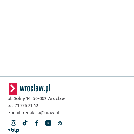
pl. Solny 14,
50-062
Wrocław
tel. 71 776 71 42
e-mail:
redakcja@araw.pl