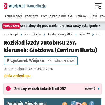
Serwis informacyjny wroclaw.pl podserwis: Komunikacja
Menu
Aktualności
Rozkłady
Komunikacja miejska
Zmiany
Piesi
Row
WROCŁAW
Spotkajmy się przy Banku Słoików! Nowy cykl spotkań
wroclaw.pl
Komunikacja
Rozkłady jazdy MPK
Linia 257
Autobu
Rozkład jazdy autobusu 257,
kierunek: Giełdowa (Centrum Hurtu)
Przystanek Wiejska
Przystanek na życzenie
NŻ
Słupek: 17103
Ostatnia aktualizacja:
08.08.2026
Linia zmieniona
Zmiany w rozkładach
linii 257
ROZWIŃ
Poradnik Mieszkańca