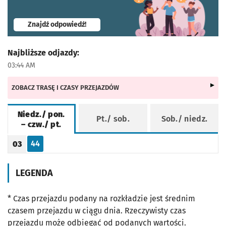
- otworzy się w nowej karcie
Znajdź odpowiedź!
Najbliższe odjazdy:
03:44 AM
ZOBACZ TRASĘ I CZASY PRZEJAZDÓW
Niedz./ pon.
Pt./ sob.
Sob./ niedz.
– czw./ pt.
Rozkład jazdy -
Niedz./ pon. – czw./ pt.
44
03
Odjazd
minut po godzinie 03
Godzina odjazdu
LEGENDA
* Czas przejazdu podany na rozkładzie jest średnim
czasem przejazdu w ciągu dnia. Rzeczywisty czas
przejazdu może odbiegać od podanych wartości.