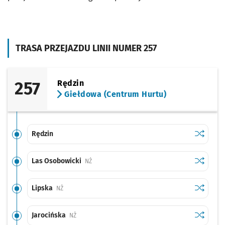
TRASA PRZEJAZDU LINII NUMER 257
257
Rędzin
Giełdowa (Centrum Hurtu)
Sprawdź p
Rędzin
Rędzin
Sprawdź p
Las Osob
Las Osobowicki
Przystanek na życzenie
NŻ
Sprawdź p
Lipska
Lipska
Przystanek na życzenie
NŻ
Sprawdź p
Jarocińs
Jarocińska
Przystanek na życzenie
NŻ