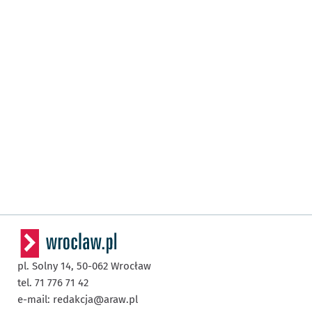
pl. Solny 14,
50-062
Wrocław
tel. 71 776 71 42
e-mail:
redakcja@araw.pl