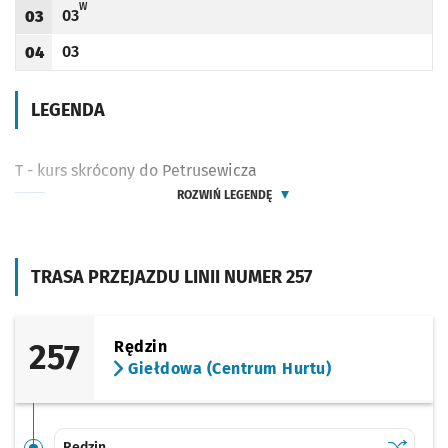
W - KURS PRZEDŁUŻONY DO GIEŁDOWEJ (CENTRUM HURTU)
W
03
03
Odjazd
minut po godzinie 03
Godzina odjazdu
03
04
Odjazd
minut po godzinie 04
Godzina odjazdu
LEGENDA
T - kurs skrócony do Petrusewicza
ROZWIŃ LEGENDĘ
TRASA PRZEJAZDU LINII NUMER 257
257
Rędzin
Giełdowa (Centrum Hurtu)
Sprawdź p
Rędzin
Rędzin