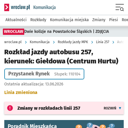
Serwis informacyjny wroclaw.pl podserwis: Komunikacja
Menu
Aktualności
Rozkłady
Komunikacja miejska
Zmiany
Piesi
Row
WROCŁAW
Dwie kolizje na Powstańców Śląskich | ZDJĘCIA
wroclaw.pl
Komunikacja
Rozkłady jazdy MPK
Linia 257
Autobu
Rozkład jazdy autobusu 257,
kierunek: Giełdowa (Centrum Hurtu)
Przystanek Rynek
Słupek: 110104
Ostatnia aktualizacja:
13.06.2026
Linia zmieniona
Zmiany w rozkładach
linii 257
ROZWIŃ
Poradnik Mieszkańca