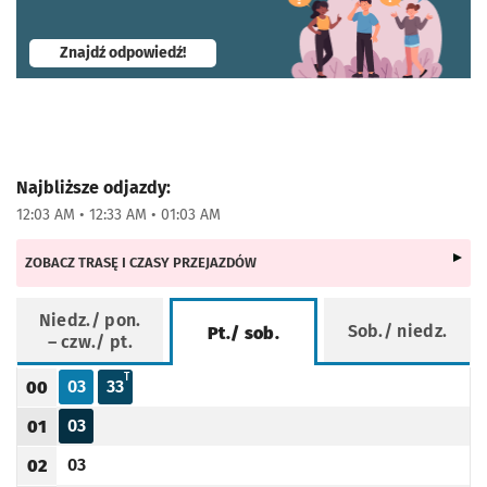
- otworzy się w nowej karcie
Znajdź odpowiedź!
Najbliższe odjazdy:
12:03 AM • 12:33 AM • 01:03 AM
ZOBACZ TRASĘ I CZASY PRZEJAZDÓW
Niedz./ pon.
Sob./ niedz.
Pt./ sob.
– czw./ pt.
Rozkład jazdy -
Pt./ sob.
T - KURS SKRÓCONY DO PETRUSEWICZA
T
03
33
00
Odjazd
minut po godzinie 00
Odjazd
minut po godzinie 00
Godzina odjazdu
03
01
Odjazd
minut po godzinie 01
Godzina odjazdu
03
02
Odjazd
minut po godzinie 02
Godzina odjazdu