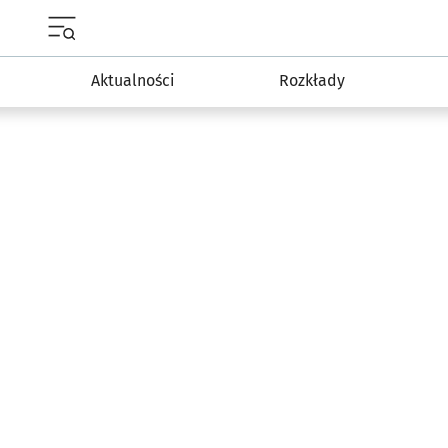
Menu główne portalu wroclaw.pl
Aktualności
Rozkłady