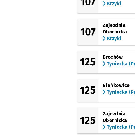
107
Krzyki
Pietrzykowice -
Sportowa/Główna
Zajezdnia
107
Pietrzykowice -
Obornicka
Sportowa/Pętla
Krzyki
Pietrzykowice -
Brochów
Sportowa/Pętla
125
Tyniecka (P
Pietrzykowice -
Sportowa/Główna
Bieńkowice
125
Tyniecka (P
Smolec -
Główna/Dworcowa
NŻ
Smolec -
Zajezdnia
125
Chłopska/Główna
Obornicka
Tyniecka (P
Smolec - Lipowa/Pętl