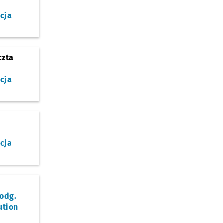
cja
czta
cja
cja
odg.
ution