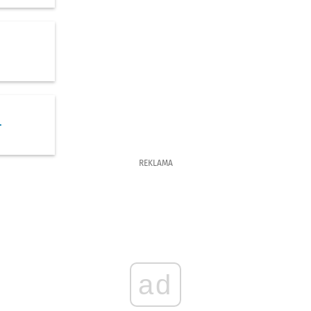
-
REKLAMA
ad