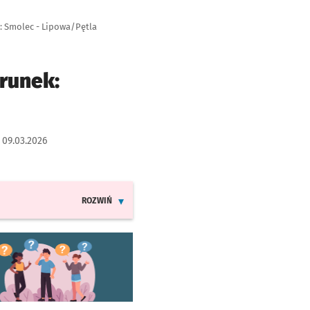
r: Smolec - Lipowa/Pętla
runek:
:
09.03.2026
ROZWIŃ
INFORMACJE O ZMIANACH W ROZKŁADACH JAZDY LIN
worzy się w nowej karcie