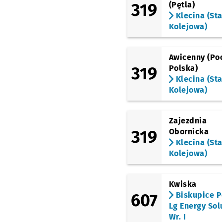
319
(Pętla)
Klecina (Sta
Kolejowa)
Awicenny (Po
319
Polska)
Klecina (Sta
Kolejowa)
Zajezdnia
319
Obornicka
Klecina (Sta
Kolejowa)
Kwiska
607
Biskupice P
Lg Energy Sol
Wr. I