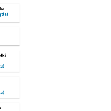
ska
ętla)
lki
tu)
tu)
o