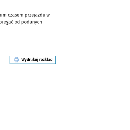
dnim czasem przejazdu w
dbiegać od podanych
Wydrukuj rozkład
linii nr 907