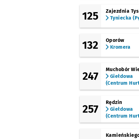
Zajezdnia Ty
125
Tyniecka (P
Oporów
132
Kromera
Muchobór Wie
247
Giełdowa
(Centrum Hur
Rędzin
257
Giełdowa
(Centrum Hur
Kamieńskieg