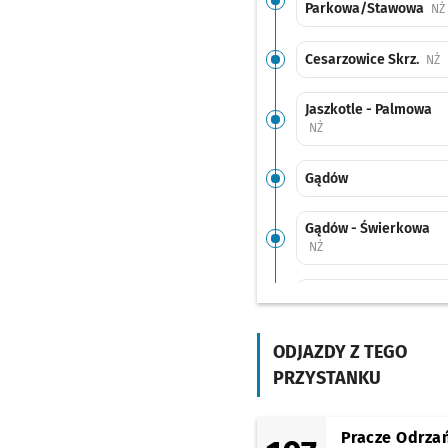
Parkowa/Stawowa
NŻ
Cesarzowice Skrz.
P
NŻ
Jaszkotle - Palmowa
Przystanek na życzenie
NŻ
Gądów
Gądów - Świerkowa
Przystanek na życzenie
NŻ
Nowa Wieś Wr. - Pętla
Nowa Wieś Wr. -
ODJAZDY Z TEGO
Relaksowa (Na Wys. Nr
PRZYSTANKU
Przystanek na życzenie
NŻ
Pietrzykowice - Zakła
Pracze Odrza