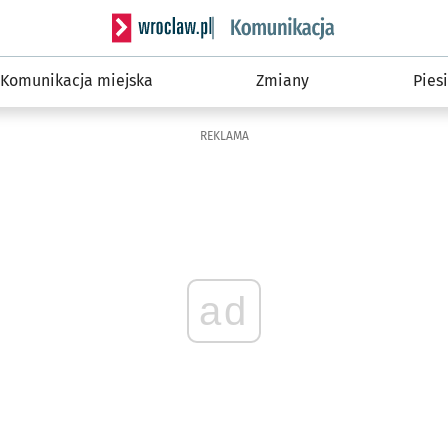
Serwis informacyjny wroclaw.pl podserwis: Ko
Komunikacja miejska
Zmiany
Piesi
REKLAMA
ad