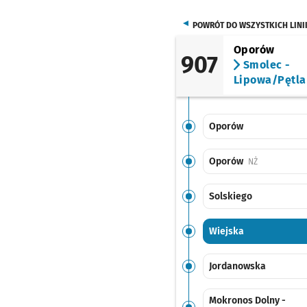
POWRÓT DO WSZYSTKICH LINI
Oporów
907
Smolec -
Lipowa/Pętla
Oporów
Oporów
Przystanek n
NŻ
Solskiego
Wiejska
Jordanowska
Mokronos Dolny -