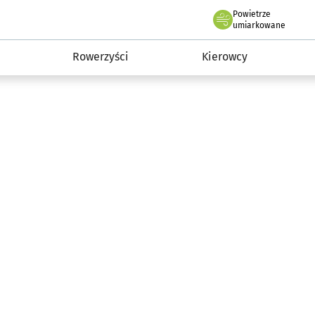
Powietrze
we Wrocławiu
munikacja
umiarkowane
Rowerzyści
Kierowcy