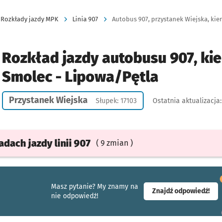
Rozkłady jazdy MPK
Linia 907
Autobus 907, przystanek Wiejska, kie
Rozkład jazdy autobusu 907, kie
Smolec - Lipowa/Pętla
Przystanek Wiejska
Słupek: 17103
Ostatnia aktualizacja
ładach
jazdy
linii 907
( 9 zmian )
Masz pytanie? My znamy na
- ot
Znajdź odpowiedź!
nie odpowiedź!