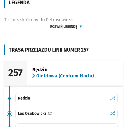
LEGENDA
T - kurs skrócony do Petrusewicza
ROZWIŃ LEGENDĘ
TRASA PRZEJAZDU LINII NUMER 257
257
Rędzin
Giełdowa (Centrum Hurtu)
Sprawdź p
Rędzin
Rędzin
Sprawdź p
Las Osob
Las Osobowicki
Przystanek na życzenie
NŻ