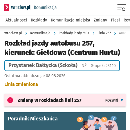
Serwis informacyjny wroclaw.pl podserwis: Komunikacja
Menu
Aktualności
Rozkłady
Komunikacja miejska
Zmiany
Piesi
Row
wroclaw.pl
Komunikacja
Rozkłady jazdy MPK
Linia 257
Autobu
Rozkład jazdy autobusu 257,
kierunek: Giełdowa (Centrum Hurtu)
Przystanek Bałtycka (Szkoła)
Przystanek na życzenie
NŻ
Słupek: 23140
Ostatnia aktualizacja:
08.08.2026
Linia zmieniona
Zmiany w rozkładach
linii 257
ROZWIŃ
Poradnik Mieszkańca