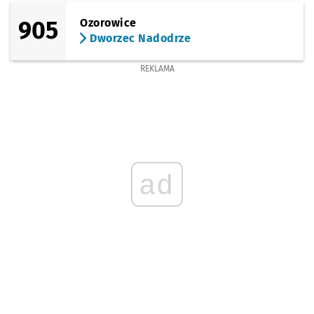
905
Ozorowice
Sprawdź p
Giełdowa
Giełdowa (Centrum Hurtu)
Dworzec Nadodrze
REKLAMA
ad