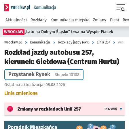
Serwis informacyjny wroclaw.pl podserwis: Komunikacja
Menu
Aktualności
Rozkłady
Komunikacja miejska
Zmiany
Piesi
Row
WROCŁAW
„Lato na Dolnym Śląsku” trwa na Wyspie Piasek
wroclaw.pl
Komunikacja
Rozkłady jazdy MPK
Linia 257
Autobu
Rozkład jazdy autobusu 257,
kierunek: Giełdowa (Centrum Hurtu)
Przystanek Rynek
Słupek: 10108
Ostatnia aktualizacja:
08.08.2026
Linia zmieniona
Zmiany w rozkładach
linii 257
ROZWIŃ
Poradnik Mieszkańca