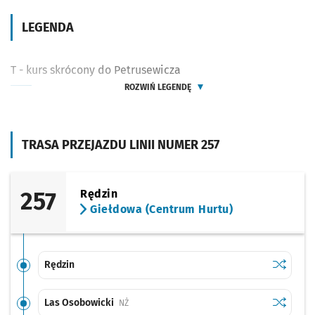
LEGENDA
T - kurs skrócony do Petrusewicza
ROZWIŃ LEGENDĘ
TRASA PRZEJAZDU LINII NUMER 257
257
Rędzin
Giełdowa (Centrum Hurtu)
Sprawdź p
Rędzin
Rędzin
Sprawdź p
Las Osob
Las Osobowicki
Przystanek na życzenie
NŻ