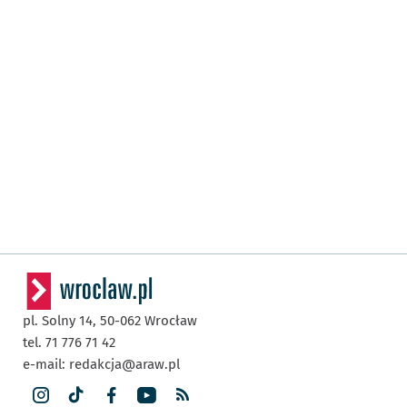
pl. Solny 14,
50-062
Wrocław
tel. 71 776 71 42
e-mail:
redakcja@araw.pl