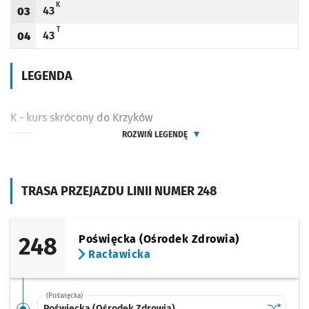
K - KURS SKRÓCONY DO KRZYKÓW
K
43
03
Odjazd
minut po godzinie 03
Godzina odjazdu
T - KURS SKRÓCONY DO PETRUSEWICZA
T
43
04
Odjazd
minut po godzinie 04
Godzina odjazdu
LEGENDA
K - kurs skrócony do Krzyków
ROZWIŃ LEGENDĘ
TRASA PRZEJAZDU LINII NUMER 248
248
Poświęcka (Ośrodek Zdrowia)
Racławicka
(Poświęcka)
Sprawdź p
Poświęck
Poświęcka (Ośrodek Zdrowia)