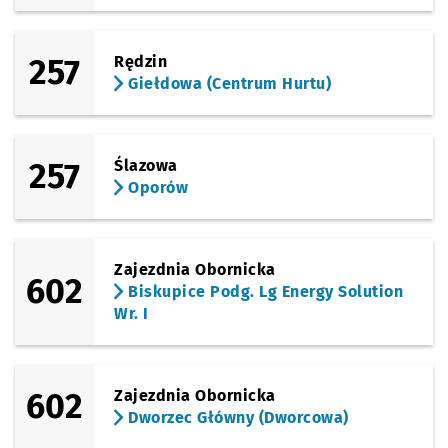
(Sowia)
Sprawdź propo
Chłodna
Czas prze
Chłodna
40'
Przystanek na życzenie
NŻ
257
Rędzin
(Skarbowców)
Giełdowa (Centrum Hurtu)
Sprawdź propo
Wawrzyniaka
Czas prz
Wawrzyniaka
41'
Przystanek na życzenie
NŻ
(Racławicka)
Sprawdź propo
Rymarska
Czas prze
Rymarska
44'
Przystanek na życzenie
NŻ
257
Ślazowa
Oporów
(Racławicka)
Sprawdź propo
Racławicka
Czas prze
Racławicka
45'
Zajezdnia Obornicka
602
Biskupice Podg. Lg Energy Solution
Wr. I
602
Zajezdnia Obornicka
Dworzec Główny (Dworcowa)