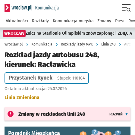
Serwis informacyjny wroclaw.pl podserwis: Komunikacja
Menu
Aktualności
Rozkłady
Komunikacja miejska
Zmiany
Piesi
Row
WROCŁAW
Znicz na Stadionie Olimpijskim znów zapłonął | ZDJĘCIA
wroclaw.pl
Komunikacja
Rozkłady jazdy MPK
Linia 248
Autobu
Rozkład jazdy autobusu 248,
kierunek: Racławicka
Przystanek Rynek
Słupek: 110104
Ostatnia aktualizacja:
25.07.2026
Linia zmieniona
Zmiany w rozkładach
linii 248
ROZWIŃ
Poradnik Mieszkańca