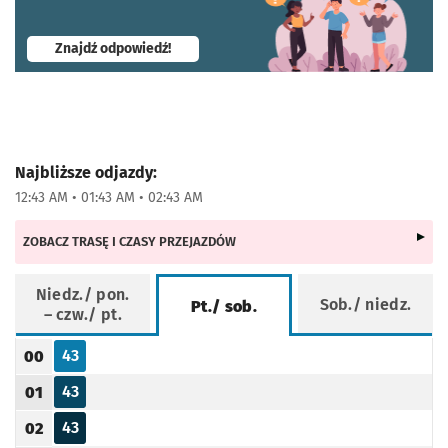
- otworzy się w nowej karcie
Znajdź odpowiedź!
Najbliższe odjazdy:
12:43 AM • 01:43 AM • 02:43 AM
ZOBACZ TRASĘ I CZASY PRZEJAZDÓW
Niedz./ pon.
Sob./ niedz.
Pt./ sob.
– czw./ pt.
Rozkład jazdy -
Pt./ sob.
43
00
Odjazd
minut po godzinie 00
Godzina odjazdu
43
01
Odjazd
minut po godzinie 01
Godzina odjazdu
43
02
Odjazd
minut po godzinie 02
Godzina odjazdu