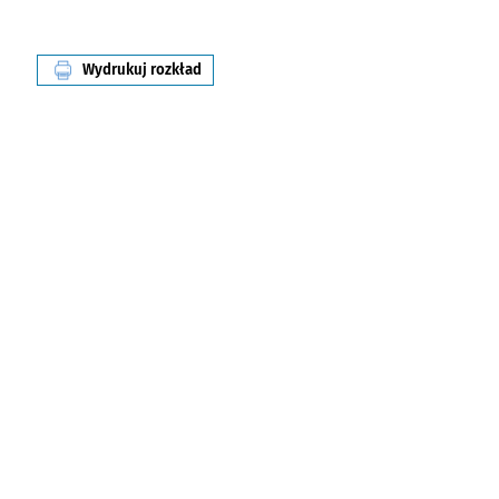
Wydrukuj rozkład
linii nr 248