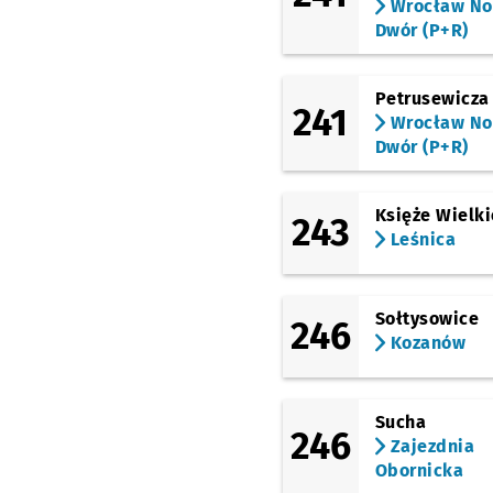
Racławicka
Wrocław N
Dwór (P+R)
Petrusewicza
241
Wrocław N
Dwór (P+R)
Księże Wielki
243
Leśnica
Sołtysowice
246
Kozanów
Sucha
246
Zajezdnia
Obornicka