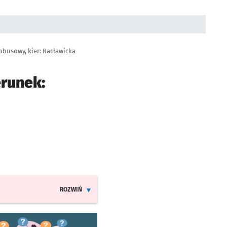
obusowy, kier: Racławicka
erunek:
ROZWIŃ
INFORMACJE O ZMIANACH W ROZKŁADACH JAZDY LIN