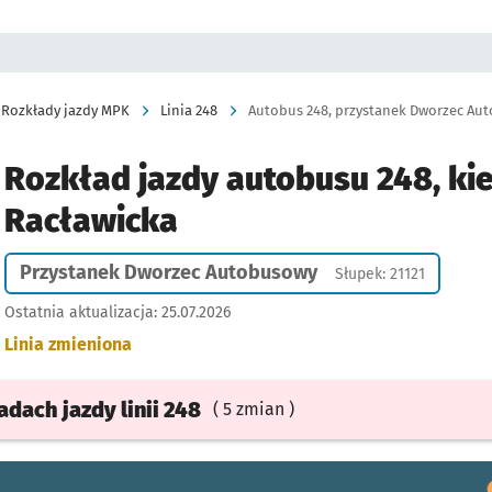
Rozkłady jazdy MPK
Linia 248
Autobus 248, przystanek Dworzec Aut
Rozkład jazdy autobusu 248, ki
Racławicka
Przystanek Dworzec Autobusowy
Słupek: 21121
Ostatnia aktualizacja:
25.07.2026
Linia zmieniona
ładach
jazdy
linii 248
( 5 zmian )