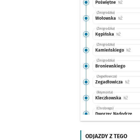
Poświętne
Przystanek
NŻ
(Żmigrodzka)
Wołowska
Przystanek
NŻ
(Żmigrodzka)
Kępińska
Przystanek 
NŻ
(Żmigrodzka)
Kamieńskiego
Przys
NŻ
(Żmigrodzka)
Broniewskiego
(Zegadłowicza)
Zegadłowicza
Przyst
NŻ
(Reymonta)
Kleczkowska
Przysta
NŻ
(Chrobrego)
Dworzec Nadodrze
(Chrobrego)
Paulińska
Przystanek
NŻ
ODJAZDY Z TEGO