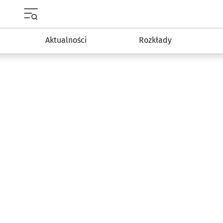
Menu główne portalu wroclaw.pl
Aktualności
Rozkłady