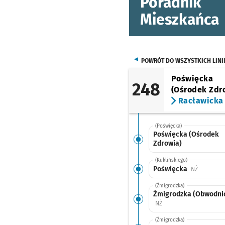
Poradnik
Mieszkańca
POWRÓT DO WSZYSTKICH LINI
Poświęcka
248
(Ośrodek Zdr
Racławicka
(Poświęcka)
Poświęcka (Ośrodek
Zdrowia)
(Kuklińskiego)
Poświęcka
Przystane
NŻ
(Żmigrodzka)
Żmigrodzka (Obwodni
Przystanek na życzenie
NŻ
(Żmigrodzka)