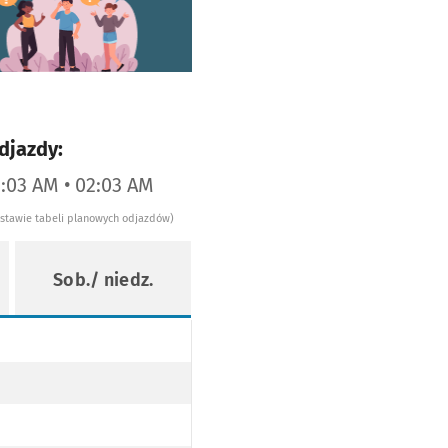
worzy się w nowej karcie
djazdy:
1:03 AM • 02:03 AM
dstawie tabeli planowych odjazdów)
Sob./ niedz.