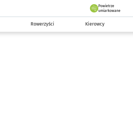
Powietrze
we Wrocławiu
munikacja
umiarkowane
Rowerzyści
Kierowcy