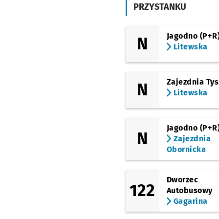
(Drobnera)
PRZYSTANKU
Dubois
(Grodzka)
Uniwersytet Wrocławs
Jagodno (P+R
N
Przystanek na życzenie
NŻ
Litewska
(Nowy Świat)
Rynek
Zajezdnia Ty
N
(Kazimierza Wielkiego)
Rynek
Litewska
(Krupnicza)
Narodowe Forum Muzy
Przystanek na życzenie
NŻ
Jagodno (P+R
N
Zajezdnia
(Podwale)
Obornicka
Renoma
(Piłsudskiego)
Dworzec Główny
Dworzec
122
Autobusowy
(Stawowa)
Dworzec Główny
Gagarina
(Stawowa)