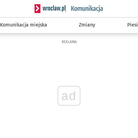
Serwis informacyjny wroclaw.pl podserwis: Ko
Komunikacja miejska
Zmiany
Piesi
REKLAMA
ad