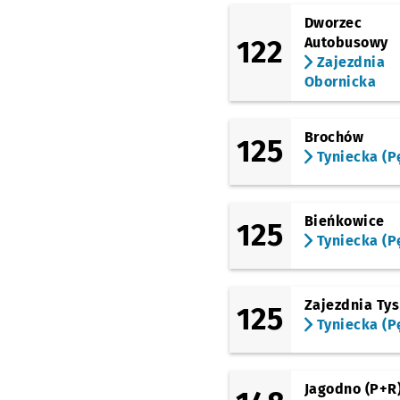
(Ślężna)
Dworzec
Dworzec Autobusowy
122
Autobusowy
(Gliniana)
Zajezdnia
Dyrekcyjna
Przystan
NŻ
Obornicka
(Petrusewicza)
Petrusewicza
Brochów
125
(Sucha)
Tyniecka (P
Dworzec Autobusowy
(Swobodna)
EPI
Przystanek na życz
NŻ
Bieńkowice
125
Tyniecka (P
(Powstańców Śląskich)
Zaolziańska
Przystan
NŻ
(Powstańców Śląskich)
Wielka
Przystanek na
NŻ
Zajezdnia Ty
125
Tyniecka (P
(Powstańców Śląskich)
Rondo
Przystanek na 
NŻ
(Powstańców Śląskich)
Jagodno (P+R
Sztabowa
Przystanek
NŻ