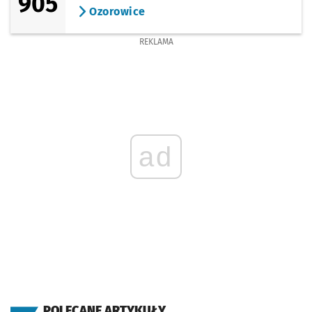
905
Ozorowice
REKLAMA
ad
POLECANE ARTYKUŁY