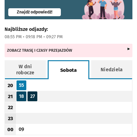
- otworzy się w nowej karcie
Znajdź odpowiedź!
Najbliższe odjazdy:
08:55 PM • 09:18 PM • 09:27 PM
ZOBACZ TRASĘ I CZASY PRZEJAZDÓW
W dni
Niedziela
Sobota
robocze
Rozkład jazdy -
Sobota
55
20
Odjazd
minut po godzinie 20
Godzina odjazdu
18
27
21
Odjazd
minut po godzinie 21
Odjazd
minut po godzinie 21
Godzina odjazdu
22
Godzina odjazdu
23
Godzina odjazdu
09
00
Odjazd
minut po godzinie 00
Godzina odjazdu