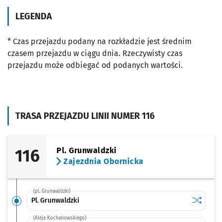
LEGENDA
* Czas przejazdu podany na rozkładzie jest średnim
czasem przejazdu w ciągu dnia. Rzeczywisty czas
przejazdu może odbiegać od podanych wartości.
TRASA PRZEJAZDU LINII NUMER 116
116
Pl. Grunwaldzki
Zajezdnia Obornicka
(pl. Grunwaldzki)
Sprawdź p
Pl. Grunw
Pl. Grunwaldzki
(Aleja Kochanowskiego)