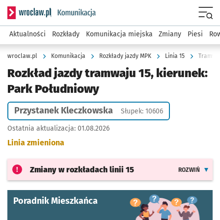
Serwis informacyjny wroclaw.pl podserwis: Komunikacja
Menu
Aktualności
Rozkłady
Komunikacja miejska
Zmiany
Piesi
Row
wroclaw.pl
Komunikacja
Rozkłady jazdy MPK
Linia 15
Tramwaj
Rozkład jazdy tramwaju 15, kierunek:
Park Południowy
Przystanek Kleczkowska
Słupek: 10606
Ostatnia aktualizacja:
01.08.2026
Linia zmieniona
Zmiany w rozkładach
linii 15
ROZWIŃ
Poradnik Mieszkańca