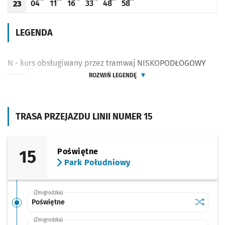
04
11
16
33
48
58
23
Odjazd
minut po godzinie 23
Odjazd
minut po godzinie 23
Odjazd
minut po godzinie 23
Odjazd
minut po godzinie 23
Odjazd
minut po godzinie 23
Odjazd
minut po godzinie 23
Godzina odjazdu
LEGENDA
N - kurs obsługiwany przez tramwaj NISKOPODŁOGOWY
ROZWIŃ LEGENDĘ
TRASA PRZEJAZDU LINII NUMER 15
15
Poświętne
Park Południowy
(Żmigrodzka)
Sprawdź p
Poświętn
Poświętne
(Żmigrodzka)