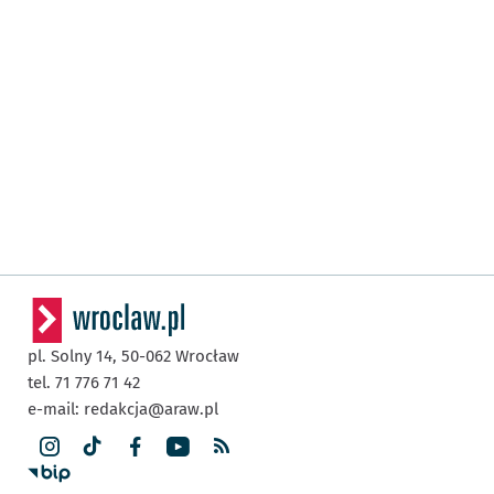
pl. Solny 14,
50-062
Wrocław
tel. 71 776 71 42
e-mail:
redakcja@araw.pl