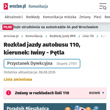
Serwis informacyjny wroclaw.pl podserwis: Komunikacja
Menu
Aktualności
Rozkłady
Komunikacja miejska
Zmiany
Piesi
Row
PILNE
Duże utrudnienia na autostradzie A4 pod Wrocławiem
wroclaw.pl
Komunikacja
Rozkłady jazdy MPK
Linia 110
Autobus
Rozkład jazdy autobusu 110,
kierunek: Iwiny - Pętla
Przystanek Dyrekcyjna
Słupek: 21101
Ostatnia aktualizacja:
08.08.2026
Linia zmieniona
Zmiany w rozkładach
linii 110
ROZWIŃ
Poradnik Mieszkańca