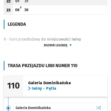
01
31
22
Odjazd
minut po godzinie 22
Odjazd
minut po godzinie 22
Godzina odjazdu
R - KURS PRZEDŁUŻONY DO MIEJSCOWOŚCI IWINY
R
06
36
23
Odjazd
minut po godzinie 23
Odjazd
minut po godzinie 23
Godzina odjazdu
LEGENDA
R - kurs przedłużony do miejscowości Iwiny
ROZWIŃ LEGENDĘ
TRASA PRZEJAZDU LINII NUMER 110
110
Galeria Dominikańska
Iwiny - Pętla
Sprawdź p
Galeria 
Galeria Dominikańska