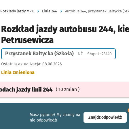
Rozkłady jazdy MPK
Linia 244
Autobus 244, przystanek Bałtycka (Szk
Rozkład jazdy autobusu 244, ki
Petrusewicza
Przystanek Bałtycka (Szkoła)
Przystanek na życzenie
NŻ
Słupek: 23140
Ostatnia aktualizacja:
08.08.2026
Linia zmieniona
ładach
jazdy
linii 244
( 10 zmian )
Masz pytanie? My znamy na
- ot
Znajdź odpowiedź!
nie odpowiedź!