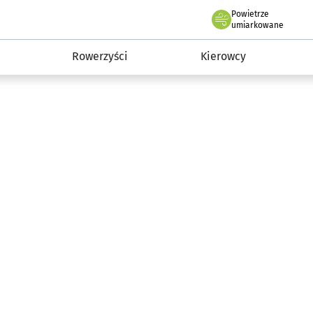
Powietrze
we Wrocławiu
munikacja
umiarkowane
Rowerzyści
Kierowcy