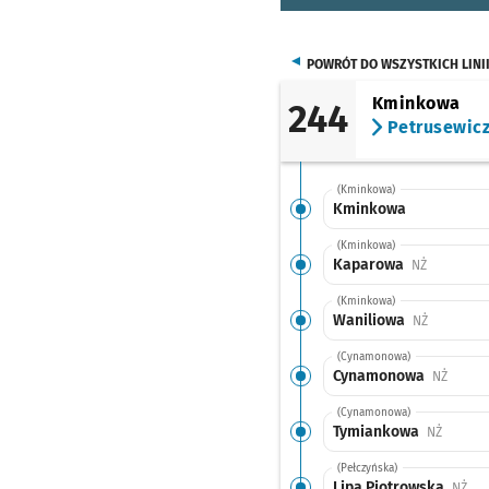
POWRÓT DO WSZYSTKICH LINI
Kminkowa
244
Petrusewic
(Kminkowa)
Kminkowa
(Kminkowa)
Kaparowa
Przystanek
NŻ
(Kminkowa)
Waniliowa
Przystanek
NŻ
(Cynamonowa)
Cynamonowa
Przyst
NŻ
(Cynamonowa)
Tymiankowa
Przysta
NŻ
(Pełczyńska)
Lipa Piotrowska
Prz
NŻ