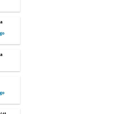
ja
go
ja
go