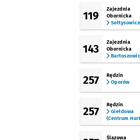
Dworzec Główny
Zajezdnia
119
Obornicka
(Swobodna)
EPI
Przystanek na życz
NŻ
Sołtysowic
(Ślężna)
Dworzec Autobusowy
Zajezdnia
143
(Gliniana)
Obornicka
Dyrekcyjna
Przystan
NŻ
Bartoszowi
(Petrusewicza)
Petrusewicza
Rędzin
257
Oporów
Rędzin
257
Giełdowa
(Centrum Hur
Ślazowa