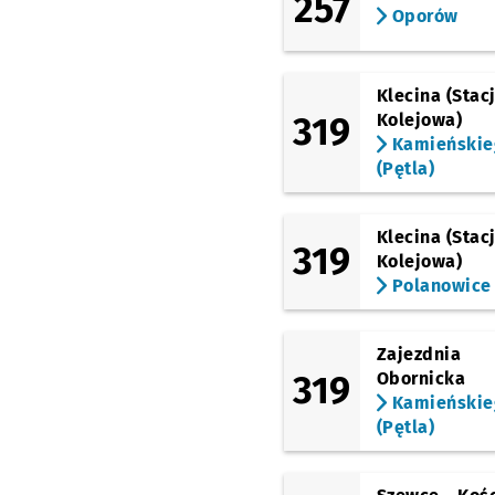
257
Oporów
Klecina (Stac
319
Kolejowa)
Kamieńskie
(Pętla)
Klecina (Stac
319
Kolejowa)
Polanowice
Zajezdnia
319
Obornicka
Kamieńskie
(Pętla)