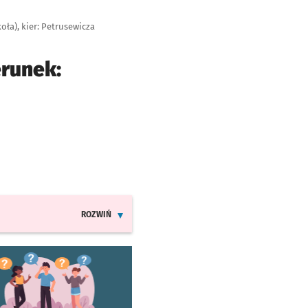
oła), kier: Petrusewicza
erunek:
ROZWIŃ
INFORMACJE O ZMIANACH W ROZKŁADACH JAZDY LIN
worzy się w nowej karcie