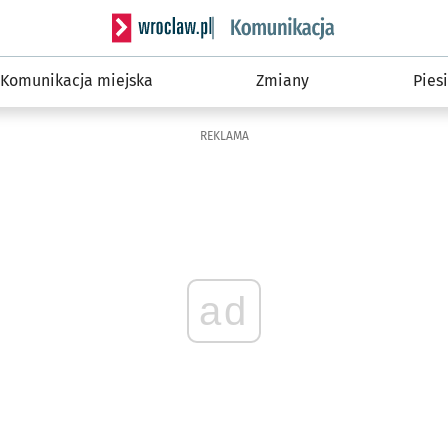
Serwis informacyjny wroclaw.pl podserwis: Ko
Komunikacja miejska
Zmiany
Piesi
REKLAMA
ad