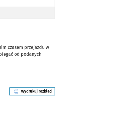
dnim czasem przejazdu w
dbiegać od podanych
Wydrukuj rozkład
linii nr 244