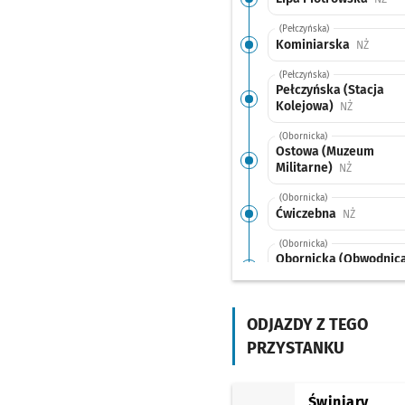
(Pełczyńska)
Kominiarska
Przysta
NŻ
(Pełczyńska)
Pełczyńska (Stacja
Kolejowa)
Przystanek
NŻ
(Obornicka)
Ostowa (Muzeum
Militarne)
Przystanek
NŻ
(Obornicka)
Ćwiczebna
Przystane
NŻ
(Obornicka)
Obornicka (Obwodnic
Przystanek na życzenie
NŻ
(Obornicka)
Irysowa
Przystanek n
ODJAZDY Z TEGO
NŻ
PRZYSTANKU
(Obornicka)
Paprotna
Przystanek 
NŻ
(Obornicka)
Świniary