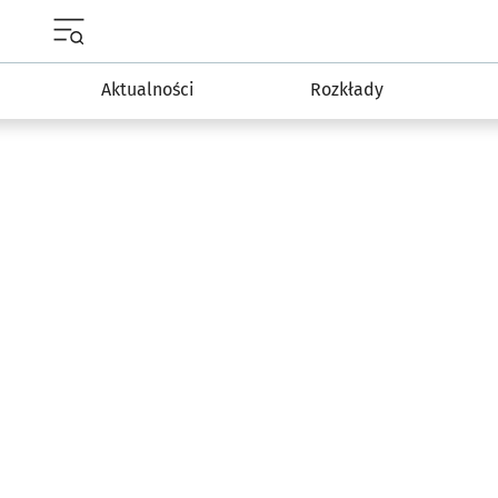
Menu główne portalu wroclaw.pl
Aktualności
Rozkłady