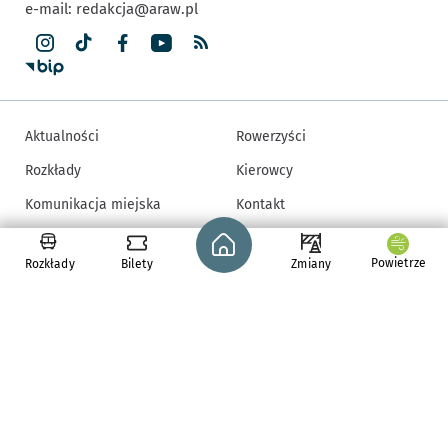
e-mail:
redakcja@araw.pl
Aktualności
Rowerzyści
Rozkłady
Kierowcy
Komunikacja miejska
Kontakt
Strona główna - wroclaw.pl
Zmiany w komunikacji
Mapa strony
Powietrze
Rozkłady
Bilety
Zmiany
Piesi
Inne informacje
Redakcja
Deklaracja dostępności
Newsletter
Regulamin
Regulamin konkursów
Polityka prywatności
Ustawienia cookies
© Copyright 2005-2026, ARAW S.A., Gmina Wrocław