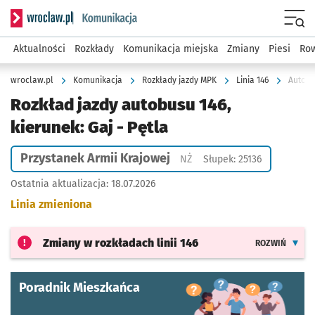
Serwis informacyjny wroclaw.pl podserwis: Komunikacja
Menu
Aktualności
Rozkłady
Komunikacja miejska
Zmiany
Piesi
Row
wroclaw.pl
Komunikacja
Rozkłady jazdy MPK
Linia 146
Autobus
Rozkład jazdy autobusu 146,
kierunek: Gaj - Pętla
Przystanek Armii Krajowej
Przystanek na życzenie
NŻ
Słupek: 25136
Ostatnia aktualizacja:
18.07.2026
Linia zmieniona
Zmiany w rozkładach
linii 146
ROZWIŃ
Poradnik Mieszkańca