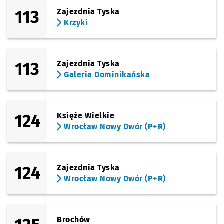
113
Zajezdnia Tyska
(Wałbrzyska)
Sprawdź propo
Kościelna
Czas prze
Kościelna
40'
Krzyki
(Czekoladowa)
Sprawdź propo
Wałbrzyska
Czas prze
Wałbrzyska
42'
113
Zajezdnia Tyska
(Czekoladowa)
Galeria Dominikańska
Sprawdź propo
Marcepanowa
Czas prze
Marcepanowa
43'
Przystanek na życzenie
NŻ
(Czekoladowa)
Sprawdź propo
Słoneczna
Czas prze
Słoneczna
44'
124
Księże Wielkie
(Czekoladowa)
Wrocław Nowy Dwór (P+R)
Sprawdź propo
Połabian
Czas prze
Połabian
45'
(Francuska)
Sprawdź propo
ROD Bielany
Czas prz
ROD Bielany
47'
124
Zajezdnia Tyska
Wrocław Nowy Dwór (P+R)
Brochów