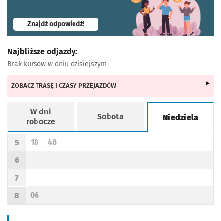
- otworzy się w nowej karcie
Znajdź odpowiedź!
Najbliższe odjazdy:
Brak kursów w dniu dzisiejszym
ZOBACZ TRASĘ I CZASY PRZEJAZDÓW
W dni
Sobota
Niedziela
robocze
Rozkład jazdy -
Niedziela
18
48
5
Odjazd
minut po godzinie 5
Odjazd
minut po godzinie 5
Godzina odjazdu
6
Godzina odjazdu
7
Godzina odjazdu
06
8
Odjazd
minut po godzinie 8
Godzina odjazdu