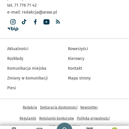
tel. 71 776 71 42
e-mail:
redakcja@araw.pl
Aktualności
Rowerzyści
Rozkłady
Kierowcy
Komunikacja miejska
Kontakt
Zmiany w komunikacji
Mapa strony
Piesi
Inne informacje
Redakcja
Deklaracja dostępności
Newsletter
Regulamin
Regulamin konkursów
Polityka prywatności
Strona główna - wroclaw.pl
Ustawienia cookies