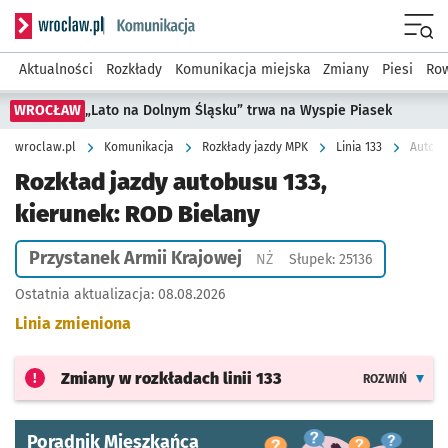
Serwis informacyjny wroclaw.pl podserwis: Komunikacja
Menu
Aktualności
Rozkłady
Komunikacja miejska
Zmiany
Piesi
Row
WROCŁAW
„Lato na Dolnym Śląsku” trwa na Wyspie Piasek
wroclaw.pl
Komunikacja
Rozkłady jazdy MPK
Linia 133
Autobu
Rozkład jazdy autobusu 133,
kierunek: ROD Bielany
Przystanek Armii Krajowej
Przystanek na życzenie
NŻ
Słupek: 25136
Ostatnia aktualizacja:
08.08.2026
Linia zmieniona
Zmiany w rozkładach
linii 133
ROZWIŃ
Poradnik Mieszkańca