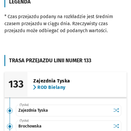
LEGENDA
* Czas przejazdu podany na rozkładzie jest średnim
czasem przejazdu w ciągu dnia. Rzeczywisty czas
przejazdu może odbiegać od podanych wartości.
TRASA PRZEJAZDU LINII NUMER 133
133
Zajezdnia Tyska
ROD Bielany
(Tyska)
Sprawdź p
Zajezdnia
Zajezdnia Tyska
(Tyska)
Sprawdź p
Brochow
Brochowska