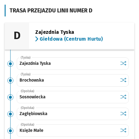
TRASA PRZEJAZDU LINII NUMER D
D
Zajezdnia Tyska
Giełdowa (Centrum Hurtu)
(Tyska)
Sprawdź p
Zajezdnia
Zajezdnia Tyska
(Tyska)
Sprawdź p
Brochow
Brochowska
(Opolska)
Sprawdź p
Sosnowi
Sosnowiecka
(Opolska)
Sprawdź p
Zagłębio
Zagłębiowska
(Opolska)
Sprawdź p
Księże M
Księże Małe