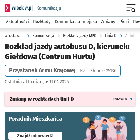
Serwis informacyjny wroclaw.pl podserwis: Komunikacja
Menu
Aktualności
Rozkłady
Komunikacja miejska
Zmiany
Piesi
Row
wroclaw.pl
Komunikacja
Rozkłady jazdy MPK
Linia D
Autobus 
Rozkład jazdy autobusu D, kierunek:
Giełdowa (Centrum Hurtu)
Przystanek Armii Krajowej
Przystanek na życzenie
NŻ
Słupek: 25136
Ostatnia aktualizacja:
11.04.2026
Zmiany w rozkładach
linii D
ROZWIŃ
Poradnik Mieszkańca
- otworzy się w nowej karcie
Znajdź odpowiedź!