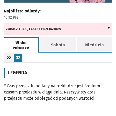
Najbliższe odjazdy:
10:32 PM
ZOBACZ TRASĘ I CZASY PRZEJAZDÓW
W dni
Sobota
Niedziela
robocze
Rozkład jazdy -
W dni robocze
32
22
Odjazd
minut po godzinie 22
Godzina odjazdu
LEGENDA
* Czas przejazdu podany na rozkładzie jest średnim
czasem przejazdu w ciągu dnia. Rzeczywisty czas
przejazdu może odbiegać od podanych wartości.