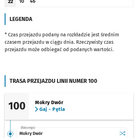
10
46
22
Odjazd
minut po godzinie 22
Odjazd
minut po godzinie 22
Godzina odjazdu
LEGENDA
* Czas przejazdu podany na rozkładzie jest średnim
czasem przejazdu w ciągu dnia. Rzeczywisty czas
przejazdu może odbiegać od podanych wartości.
TRASA PRZEJAZDU LINII NUMER 100
100
Mokry Dwór
Gaj - Pętla
(Batorego)
Sprawdź p
Mokry Dw
Mokry Dwór