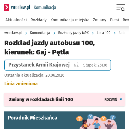
Serwis informacyjny wroclaw.pl podserwis: Komunikacja
Menu
Aktualności
Rozkłady
Komunikacja miejska
Zmiany
Piesi
Row
wroclaw.pl
Komunikacja
Rozkłady jazdy MPK
Linia 100
Autobu
Rozkład jazdy autobusu 100,
kierunek: Gaj - Pętla
Przystanek Armii Krajowej
Przystanek na życzenie
NŻ
Słupek: 25136
Ostatnia aktualizacja:
20.06.2026
Linia zmieniona
Zmiany w rozkładach
linii 100
ROZWIŃ
Poradnik Mieszkańca