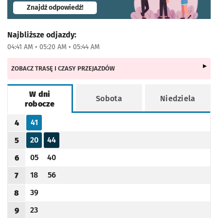
- otworzy się w nowej karcie
Znajdź odpowiedź!
Najbliższe odjazdy:
04:41 AM • 05:20 AM • 05:44 AM
ZOBACZ TRASĘ I CZASY PRZEJAZDÓW
W dni
Sobota
Niedziela
robocze
Rozkład jazdy -
W dni robocze
41
4
Odjazd
minut po godzinie 4
Godzina odjazdu
20
44
5
Odjazd
minut po godzinie 5
Odjazd
minut po godzinie 5
Godzina odjazdu
05
40
6
Odjazd
minut po godzinie 6
Odjazd
minut po godzinie 6
Godzina odjazdu
18
56
7
Odjazd
minut po godzinie 7
Odjazd
minut po godzinie 7
Godzina odjazdu
39
8
Odjazd
minut po godzinie 8
Godzina odjazdu
23
9
Odjazd
minut po godzinie 9
Godzina odjazdu