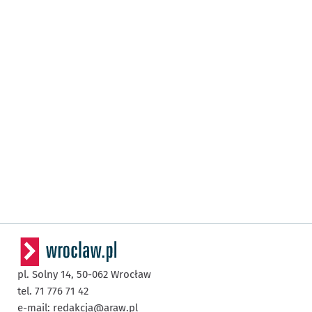
pl. Solny 14,
50-062
Wrocław
tel. 71 776 71 42
e-mail:
redakcja@araw.pl