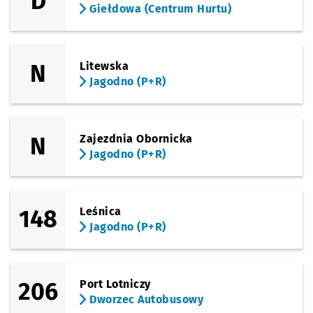
D
Giełdowa (Centrum Hurtu)
(Piłsudskiego)
Sprawdź p
Pl. Orląt
Pl. Orląt Lwowskich
Przystanek na życzenie
NŻ
(Piłsudskiego)
N
Litewska
Sprawdź p
Pl. Legio
Pl. Legionów
Jagodno (P+R)
(Świdnicka)
Sprawdź p
Arkady (C
Arkady (Capitol)
(Swobodna)
N
Zajezdnia Obornicka
Sprawdź prop
EPI
Czas pr
EPI
2'
Przystanek na życzenie
NŻ
Jagodno (P+R)
(Sucha)
Sprawdź prop
Dworzec Aut
Czas pr
Dworzec Autobusowy
4'
148
Leśnica
Jagodno (P+R)
206
Port Lotniczy
Dworzec Autobusowy