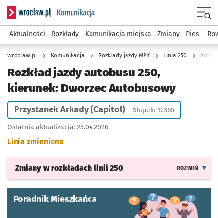
Serwis informacyjny wroclaw.pl podserwis: Komunikacja
Menu
Aktualności
Rozkłady
Komunikacja miejska
Zmiany
Piesi
Row
wroclaw.pl
Komunikacja
Rozkłady jazdy MPK
Linia 250
Autobu
Rozkład jazdy autobusu 250,
kierunek: Dworzec Autobusowy
Przystanek Arkady (Capitol)
Słupek: 10365
Ostatnia aktualizacja:
25.04.2026
Linia zmieniona
Zmiany w rozkładach
linii 250
ROZWIŃ
Poradnik Mieszkańca