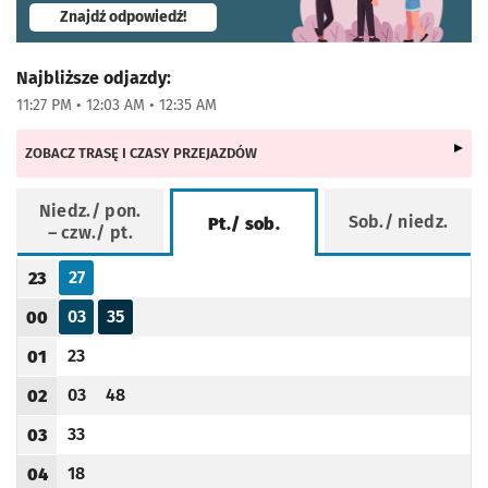
- otworzy się w nowej karcie
Znajdź odpowiedź!
Najbliższe odjazdy:
11:27 PM • 12:03 AM • 12:35 AM
ZOBACZ TRASĘ I CZASY PRZEJAZDÓW
Niedz./ pon.
Sob./ niedz.
Pt./ sob.
– czw./ pt.
Rozkład jazdy -
Pt./ sob.
27
23
Odjazd
minut po godzinie 23
Godzina odjazdu
03
35
00
Odjazd
minut po godzinie 00
Odjazd
minut po godzinie 00
Godzina odjazdu
23
01
Odjazd
minut po godzinie 01
Godzina odjazdu
03
48
02
Odjazd
minut po godzinie 02
Odjazd
minut po godzinie 02
Godzina odjazdu
33
03
Odjazd
minut po godzinie 03
Godzina odjazdu
18
04
Odjazd
minut po godzinie 04
Godzina odjazdu