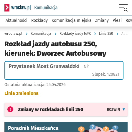
Serwis informacyjny wroclaw.pl podserwis: Komunikacja
Menu
Aktualności
Rozkłady
Komunikacja miejska
Zmiany
Piesi
Row
wroclaw.pl
Komunikacja
Rozkłady jazdy MPK
Linia 250
Autobu
Rozkład jazdy autobusu 250,
kierunek: Dworzec Autobusowy
Przystanek Most Grunwaldzki
Przystanek na życzenie
NŻ
Słupek: 120821
Ostatnia aktualizacja:
25.04.2026
Linia zmieniona
Zmiany w rozkładach
linii 250
ROZWIŃ
Poradnik Mieszkańca