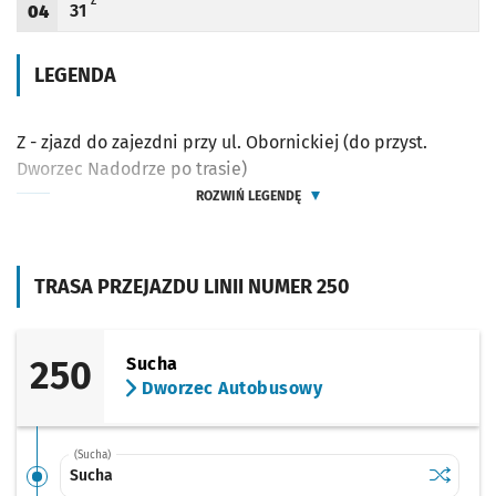
Z - ZJAZD DO ZAJEZDNI PRZY UL. OBORNICKIEJ (DO PRZYST. DWORZEC NADODRZE 
Z
31
04
Odjazd
minut po godzinie 04
Godzina odjazdu
LEGENDA
Z - zjazd do zajezdni przy ul. Obornickiej (do przyst.
Dworzec Nadodrze po trasie)
ROZWIŃ LEGENDĘ
TRASA PRZEJAZDU LINII NUMER 250
250
Sucha
Dworzec Autobusowy
(Sucha)
Sprawdź p
Sucha
Sucha