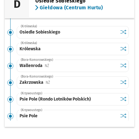
D
Osiedle Sobieskiego
Giełdowa (Centrum Hurtu)
(Królewska)
Sprawdź p
Osiedle 
Osiedle Sobieskiego
(Królewska)
Sprawdź p
Królewsk
Królewska
(Bora-Komorowskiego)
Sprawdź p
Wallenro
Wallenroda
Przystanek na życzenie
NŻ
(Bora-Komorowskiego)
Sprawdź p
Zakrzow
Zakrzowska
Przystanek na życzenie
NŻ
(Krzywoustego)
Sprawdź p
Psie Pole
Psie Pole (Rondo Lotników Polskich)
(Krzywoustego)
Sprawdź p
Psie Pole
Psie Pole
(Brücknera)
Sprawdź p
Brückner
Brücknera
Przystanek na życzenie
NŻ