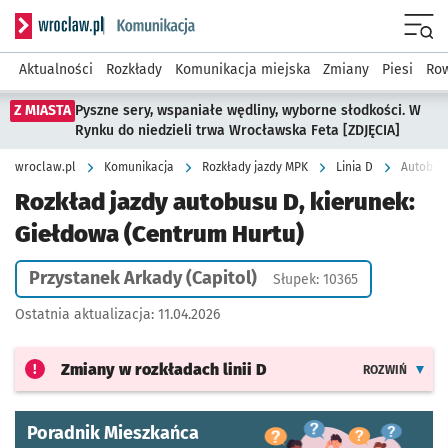
Serwis informacyjny wroclaw.pl podserwis: Komunikacja
Menu
Aktualności
Rozkłady
Komunikacja miejska
Zmiany
Piesi
Row
Z MIASTA
Pyszne sery, wspaniałe wędliny, wyborne słodkości. W
Rynku do niedzieli trwa Wrocławska Feta [ZDJĘCIA]
wroclaw.pl
Komunikacja
Rozkłady jazdy MPK
Linia D
Autobus 
Rozkład jazdy autobusu D, kierunek:
Giełdowa (Centrum Hurtu)
Przystanek Arkady (Capitol)
Słupek: 10365
Ostatnia aktualizacja:
11.04.2026
Zmiany w rozkładach
linii D
ROZWIŃ
Poradnik Mieszkańca