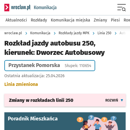
Serwis informacyjny wroclaw.pl podserwis: Komunikacja
Menu
Aktualności
Rozkłady
Komunikacja miejska
Zmiany
Piesi
Row
wroclaw.pl
Komunikacja
Rozkłady jazdy MPK
Linia 250
Autobu
Rozkład jazdy autobusu 250,
kierunek: Dworzec Autobusowy
Przystanek Pomorska
Słupek: 110654
Ostatnia aktualizacja:
25.04.2026
Linia zmieniona
Zmiany w rozkładach
linii 250
ROZWIŃ
Poradnik Mieszkańca