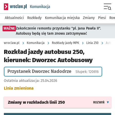
Serwis informacyjny wroclaw.pl podserwis: Komunikacja
Menu
Aktualności
Rozkłady
Komunikacja miejska
Zmiany
Piesi
Row
WAŻNE
Zakończenie remontu przystanku "pl. Jana Pawła II".
Autobusy będą się tam znowu zatrzymywać
wroclaw.pl
Komunikacja
Rozkłady jazdy MPK
Linia 250
Autobu
Rozkład jazdy autobusu 250,
kierunek: Dworzec Autobusowy
Przystanek Dworzec Nadodrze
Słupek: 120616
Ostatnia aktualizacja:
25.04.2026
Linia zmieniona
Zmiany w rozkładach
linii 250
ROZWIŃ