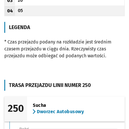
20
03
Odjazd
minut po godzinie 03
Godzina odjazdu
05
04
Odjazd
minut po godzinie 04
Godzina odjazdu
LEGENDA
* Czas przejazdu podany na rozkładzie jest średnim
czasem przejazdu w ciągu dnia. Rzeczywisty czas
przejazdu może odbiegać od podanych wartości.
TRASA PRZEJAZDU LINII NUMER 250
250
Sucha
Dworzec Autobusowy