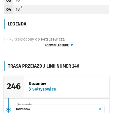
18
03
Odjazd
minut po godzinie 03
Godzina odjazdu
T - KURS SKRÓCONY DO PETRUSEWICZA
T
18
04
Odjazd
minut po godzinie 04
Godzina odjazdu
LEGENDA
T - kurs skrócony do Petrusewicza
ROZWIŃ LEGENDĘ
TRASA PRZEJAZDU LINII NUMER 246
246
Kozanów
Sołtysowice
(Kozanowska)
Sprawdź p
Kozanów
Kozanów