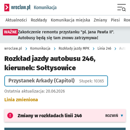
Serwis informacyjny wroclaw.pl podserwis: Komunikacja
Menu
Aktualności
Rozkłady
Komunikacja miejska
Zmiany
Piesi
Row
WAŻNE
Zakończenie remontu przystanku "pl. Jana Pawła II".
Autobusy będą się tam znowu zatrzymywać
wroclaw.pl
Komunikacja
Rozkłady jazdy MPK
Linia 246
Autobu
Rozkład jazdy autobusu 246,
kierunek: Sołtysowice
Przystanek Arkady (Capitol)
Słupek: 10365
Ostatnia aktualizacja:
20.06.2026
Linia zmieniona
Zmiany w rozkładach
linii 246
ROZWIŃ