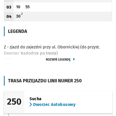
Odjazd
minut po godzinie 02
Godzina odjazdu
10
55
03
Odjazd
minut po godzinie 03
Odjazd
minut po godzinie 03
Godzina odjazdu
Z - ZJAZD DO ZAJEZDNI PRZY UL. OBORNICKIEJ (DO PRZYST. DWORZEC NADODRZE 
Z
30
04
Odjazd
minut po godzinie 04
Godzina odjazdu
LEGENDA
Z - zjazd do zajezdni przy ul. Obornickiej (do przyst.
Dworzec Nadodrze po trasie)
ROZWIŃ LEGENDĘ
TRASA PRZEJAZDU LINII NUMER 250
250
Sucha
Dworzec Autobusowy