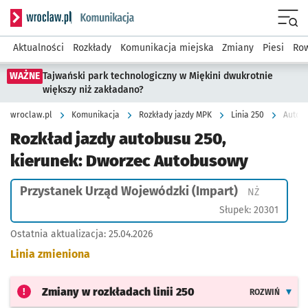
Serwis informacyjny wroclaw.pl podserwis: Komunikacja
Menu
Aktualności
Rozkłady
Komunikacja miejska
Zmiany
Piesi
Row
WAŻNE
Tajwański park technologiczny w Miękini dwukrotnie
większy niż zakładano?
wroclaw.pl
Komunikacja
Rozkłady jazdy MPK
Linia 250
Autobu
Rozkład jazdy autobusu 250,
kierunek: Dworzec Autobusowy
Przystanek Urząd Wojewódzki (Impart)
Przystanek
NŻ
Słupek: 20301
Ostatnia aktualizacja:
25.04.2026
Linia zmieniona
Zmiany w rozkładach
linii 250
ROZWIŃ