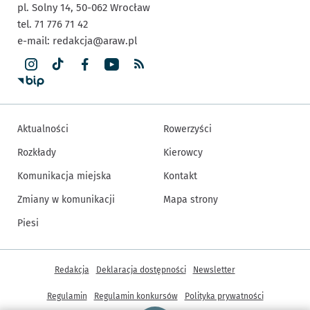
pl. Solny 14,
50-062
Wrocław
tel. 71 776 71 42
e-mail:
redakcja@araw.pl
Aktualności
Rowerzyści
Rozkłady
Kierowcy
Komunikacja miejska
Kontakt
Zmiany w komunikacji
Mapa strony
Piesi
Inne informacje
Redakcja
Deklaracja dostępności
Newsletter
Regulamin
Regulamin konkursów
Polityka prywatności