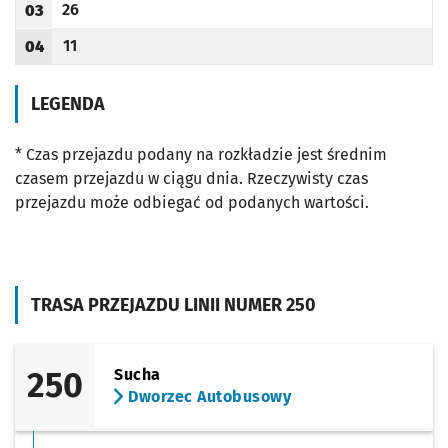
26
03
Odjazd
minut po godzinie 03
Godzina odjazdu
11
04
Odjazd
minut po godzinie 04
Godzina odjazdu
LEGENDA
* Czas przejazdu podany na rozkładzie jest średnim
czasem przejazdu w ciągu dnia. Rzeczywisty czas
przejazdu może odbiegać od podanych wartości.
TRASA PRZEJAZDU LINII NUMER 250
250
Sucha
Dworzec Autobusowy