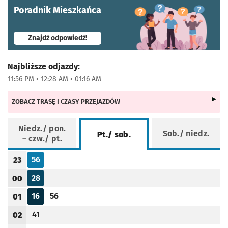
Poradnik Mieszkańca
- otworzy się w nowej karcie
Znajdź odpowiedź!
Najbliższe odjazdy:
11:56 PM • 12:28 AM • 01:16 AM
ZOBACZ TRASĘ I CZASY PRZEJAZDÓW
Niedz./ pon.
Sob./ niedz.
Pt./ sob.
– czw./ pt.
Rozkład jazdy -
Pt./ sob.
56
23
Odjazd
minut po godzinie 23
Godzina odjazdu
28
00
Odjazd
minut po godzinie 00
Godzina odjazdu
16
56
01
Odjazd
minut po godzinie 01
Odjazd
minut po godzinie 01
Godzina odjazdu
41
02
Odjazd
minut po godzinie 02
Godzina odjazdu