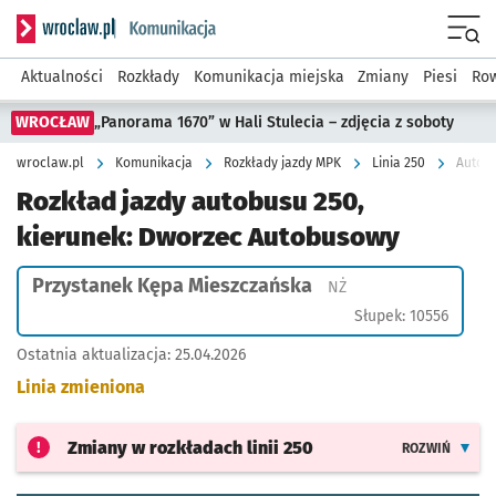
Serwis informacyjny wroclaw.pl podserwis: Komunikacja
Menu
Aktualności
Rozkłady
Komunikacja miejska
Zmiany
Piesi
Row
WROCŁAW
„Panorama 1670” w Hali Stulecia – zdjęcia z soboty
wroclaw.pl
Komunikacja
Rozkłady jazdy MPK
Linia 250
Autobu
Rozkład jazdy autobusu 250,
kierunek: Dworzec Autobusowy
Przystanek Kępa Mieszczańska
Przystanek na życzen
NŻ
Słupek: 10556
Ostatnia aktualizacja:
25.04.2026
Linia zmieniona
Zmiany w rozkładach
linii 250
ROZWIŃ