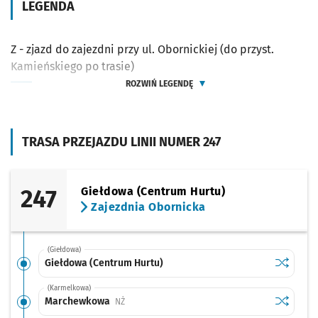
LEGENDA
Z - zjazd do zajezdni przy ul. Obornickiej (do przyst.
Kamieńskiego po trasie)
ROZWIŃ LEGENDĘ
TRASA PRZEJAZDU LINII NUMER 247
247
Giełdowa (Centrum Hurtu)
Zajezdnia Obornicka
(Giełdowa)
Sprawdź p
Giełdowa
Giełdowa (Centrum Hurtu)
(Karmelkowa)
Sprawdź p
Marchew
Marchewkowa
Przystanek na życzenie
NŻ