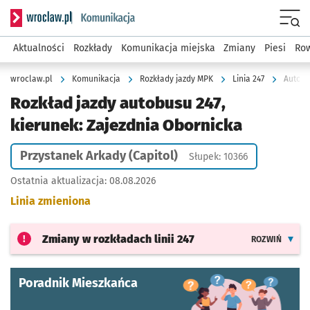
Serwis informacyjny wroclaw.pl podserwis: Komunikacja
Menu
Aktualności
Rozkłady
Komunikacja miejska
Zmiany
Piesi
Row
wroclaw.pl
Komunikacja
Rozkłady jazdy MPK
Linia 247
Autobu
Rozkład jazdy autobusu 247,
kierunek: Zajezdnia Obornicka
Przystanek Arkady (Capitol)
Słupek: 10366
Ostatnia aktualizacja:
08.08.2026
Linia zmieniona
Zmiany w rozkładach
linii 247
ROZWIŃ
Poradnik Mieszkańca