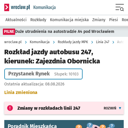
Serwis informacyjny wroclaw.pl podserwis: Komunikacja
Menu
Aktualności
Rozkłady
Komunikacja miejska
Zmiany
Piesi
Row
PILNE
Duże utrudnienia na autostradzie A4 pod Wrocławiem
wroclaw.pl
Komunikacja
Rozkłady jazdy MPK
Linia 247
Autobu
Rozkład jazdy autobusu 247,
kierunek: Zajezdnia Obornicka
Przystanek Rynek
Słupek: 10103
Ostatnia aktualizacja:
08.08.2026
Linia zmieniona
Zmiany w rozkładach
linii 247
ROZWIŃ
Poradnik Mieszkańca