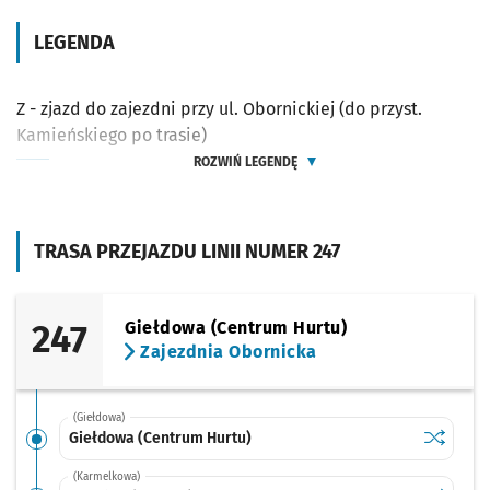
LEGENDA
Z - zjazd do zajezdni przy ul. Obornickiej (do przyst.
Kamieńskiego po trasie)
ROZWIŃ LEGENDĘ
TRASA PRZEJAZDU LINII NUMER 247
247
Giełdowa (Centrum Hurtu)
Zajezdnia Obornicka
(Giełdowa)
Sprawdź p
Giełdowa
Giełdowa (Centrum Hurtu)
(Karmelkowa)