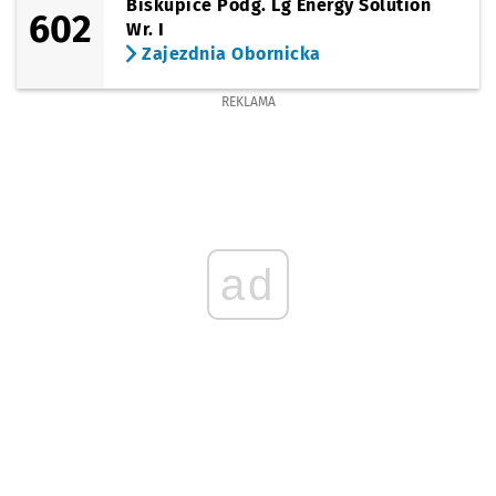
Biskupice Podg. Lg Energy Solution
602
Wr. I
Zajezdnia Obornicka
REKLAMA
ad