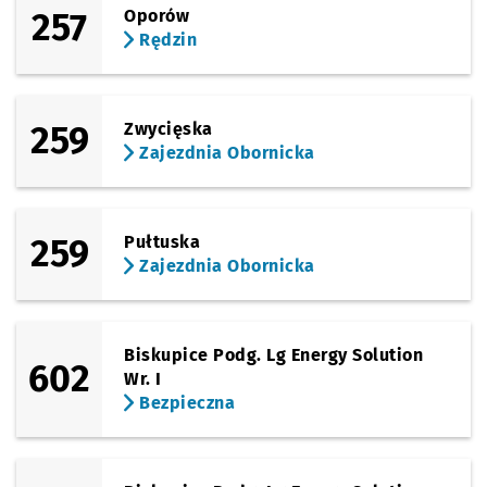
257
Oporów
(Żmigrodzka)
Rędzin
Sprawdź propo
Poświętne
Czas prz
Poświętne
23'
Przystanek na życzenie
NŻ
(Obornicka)
Sprawdź propo
Zajezdnia Obo
Czas prz
Zajezdnia Obornicka
24'
259
Zwycięska
Zajezdnia Obornicka
259
Pułtuska
Zajezdnia Obornicka
Biskupice Podg. Lg Energy Solution
602
Wr. I
Bezpieczna