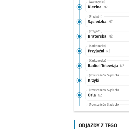
(Wałbrzyska)
Klecina
Przystanek na
NŻ
(Przyjaźni)
Sąsiedzka
Przystanek
NŻ
(Przyjaźni)
Braterska
Przystanek
NŻ
(Karkonoska)
Przyjaźni
Przystanek 
NŻ
(Karkonoska)
Radio I Telewizja
Prz
NŻ
(Powstańców Śląskich)
Krzyki
(Powstańców Śląskich)
Orla
Przystanek na ży
NŻ
(Powstańców Śląskich)
Jastrzębia
Przystanek
NŻ
(Powstańców Śląskich)
Hallera
Przystanek na
ODJAZDY Z TEGO
NŻ