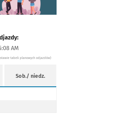
djazdy:
5:08 AM
dstawie tabeli planowych odjazdów)
Sob./ niedz.