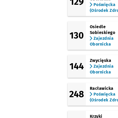
129
Trzebnicka
Przystane
NŻ
Poświęcka
(Ośrodek Zdr
(Żmigrodzka)
Broniewskiego
(Żmigrodzka)
Osiedle
Kamieńskiego
Przys
NŻ
130
Sobieskiego
(Żmigrodzka)
Zajezdnia
Kępińska
Przystanek 
NŻ
Obornicka
(Żmigrodzka)
Wołowska
Przystanek
NŻ
Zwycięska
144
(Żmigrodzka)
Zajezdnia
Poświętne
Przystanek
NŻ
Obornicka
(Obornicka)
Zajezdnia Obornicka
Racławicka
248
Poświęcka
(Ośrodek Zdr
Krzyki