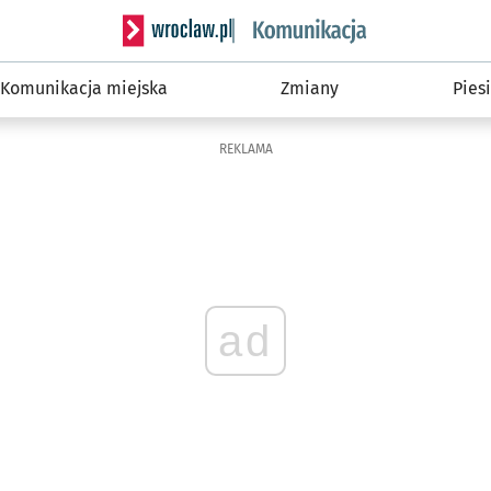
Serwis informacyjny wroclaw.pl podserwis: Ko
Komunikacja miejska
Zmiany
Piesi
REKLAMA
ad