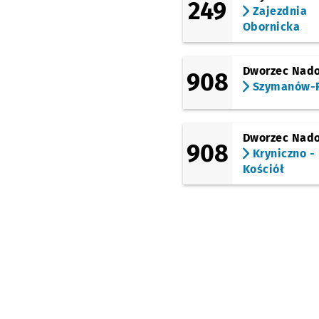
249
Zajezdnia
Obornicka
Dworzec Nad
908
Szymanów-P
Dworzec Nad
908
Kryniczno -
Kościół