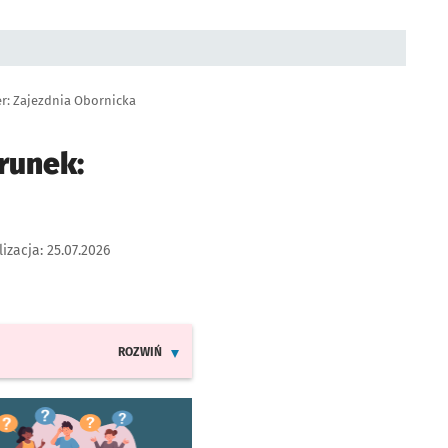
er: Zajezdnia Obornicka
runek:
lizacja:
25.07.2026
ROZWIŃ
INFORMACJE O ZMIANACH W ROZKŁADACH JAZDY LINI
worzy się w nowej karcie