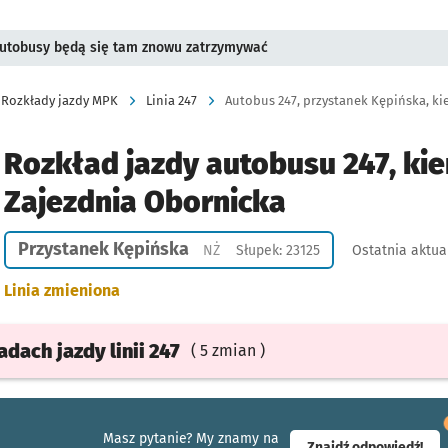
 Autobusy będą się tam znowu zatrzymywać
Rozkłady jazdy MPK
Linia 247
Autobus 247, przystanek Kępińska, ki
Rozkład jazdy autobusu 247, kie
Zajezdnia Obornicka
Przystanek Kępińska
Przystanek na życzenie
NŻ
Słupek: 23125
Ostatnia aktua
Linia zmieniona
ładach
jazdy
linii 247
( 5 zmian )
Masz pytanie? My znamy na
- ot
Znajdź odpowiedź!