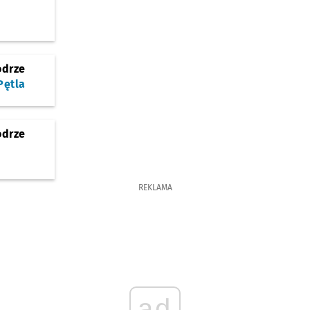
odrze
ętla
odrze
REKLAMA
ad