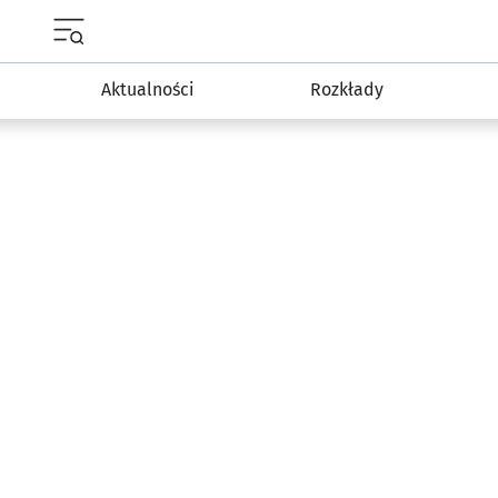
Menu główne portalu wroclaw.pl
Aktualności
Rozkłady