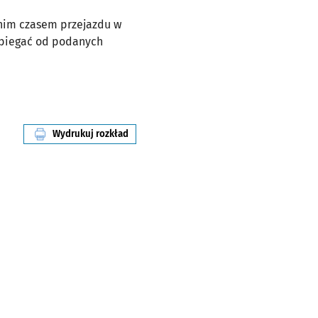
dnim czasem przejazdu w
dbiegać od podanych
Wydrukuj rozkład
linii nr 247