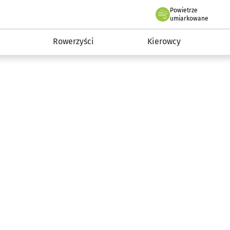
Powietrze
we Wrocławiu
munikacja
umiarkowane
Rowerzyści
Kierowcy