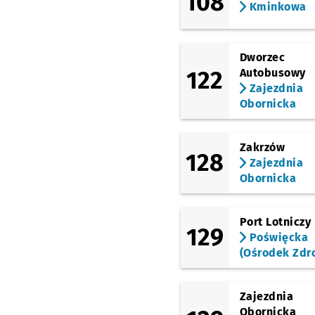
108
Kminkowa
(Peronowa)
Dworzec Główny
Dworzec
(Świdnicka)
Arkady (Capitol)
122
Autobusowy
Zajezdnia
(Świdnicka)
Obornicka
Renoma
(Kazimierza Wielkiego)
Świdnicka
Zakrzów
128
Zajezdnia
(Kazimierza Wielkiego)
Rynek
Obornicka
(Drobnera)
Dubois
Port Lotniczy
129
Poświęcka
(Chrobrego)
Paulińska
Przystanek
NŻ
(Ośrodek Zdr
(pl. Powstańców Wielkopolskic
Dworzec Nadodrze
Zajezdnia
(Trzebnicka)
Obornicka