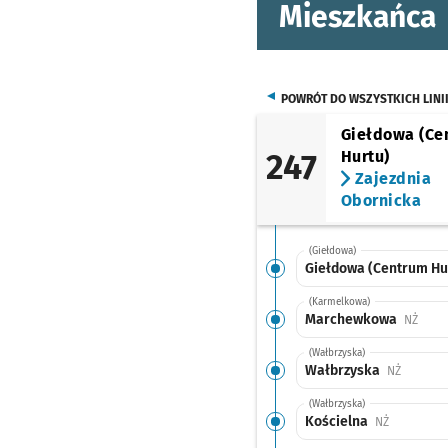
Mieszkańca
POWRÓT DO WSZYSTKICH LINI
Giełdowa (Ce
247
Hurtu)
Zajezdnia
Obornicka
(Giełdowa)
Giełdowa (Centrum Hu
(Karmelkowa)
Marchewkowa
Przys
NŻ
(Wałbrzyska)
Wałbrzyska
Przystan
NŻ
(Wałbrzyska)
Kościelna
Przystanek
NŻ