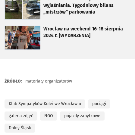
wyjaśniania. Tygodniowy bilans
„mistrzów” parkowania
otworzy się w nowej karcie
Wrocław na weekend 16-18 sierpnia
2024 r. [WYDARZENIA]
ŹRÓDŁO:
materiały organizatorów
Klub Sympatyków Kolei we Wrocławiu
pociągi
galeria zdjęć
NGO
pojazdy zabytkowe
Dolny Śląsk