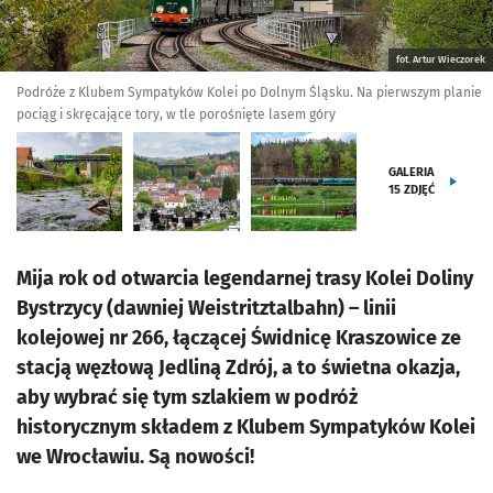
fot. Artur Wieczorek
Podróże z Klubem Sympatyków Kolei po Dolnym Śląsku. Na pierwszym planie
pociąg i skręcające tory, w tle porośnięte lasem góry
GALERIA
15
ZDJĘĆ
Mija rok od otwarcia legendarnej trasy Kolei Doliny
Bystrzycy (dawniej Weistritztalbahn) – linii
kolejowej nr 266, łączącej Świdnicę Kraszowice ze
stacją węzłową Jedliną Zdrój, a to świetna okazja,
aby wybrać się tym szlakiem w podróż
historycznym składem z Klubem Sympatyków Kolei
we Wrocławiu. Są nowości!