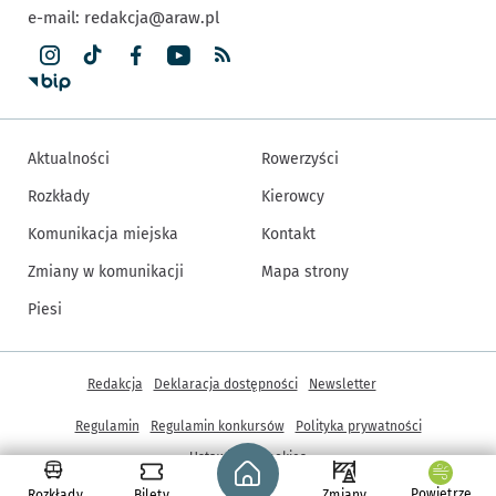
e-mail:
redakcja@araw.pl
Aktualności
Rowerzyści
Rozkłady
Kierowcy
Komunikacja miejska
Kontakt
Zmiany w komunikacji
Mapa strony
Piesi
Inne informacje
Redakcja
Deklaracja dostępności
Newsletter
Regulamin
Regulamin konkursów
Polityka prywatności
Strona główna - wroclaw.pl
Ustawienia cookies
Powietrze
Rozkłady
Bilety
Zmiany