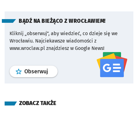
BĄDŹ NA BIEŻĄCO Z WROCŁAWIEM!
Kliknij „obserwuj”, aby wiedzieć, co dzieje się we
Wrocławiu.
Najciekawsze wiadomości z
www.wroclaw.pl znajdziesz w Google News!
profil
google news
serwisu wroclaw
Obserwuj
ZOBACZ TAKŻE