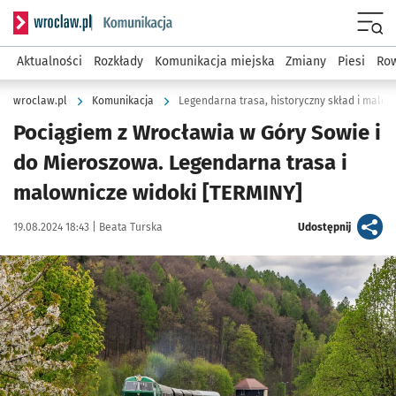
Serwis informacyjny wroclaw.pl podserwis: Komunikacja
Menu
Aktualności
Rozkłady
Komunikacja miejska
Zmiany
Piesi
Row
wroclaw.pl
Komunikacja
Legendarna trasa, historyczny skład i malow
Pociągiem z Wrocławia w Góry Sowie i
do Mieroszowa. Legendarna trasa i
malownicze widoki [TERMINY]
Data publikacji:
Autor:
artykuł
19.08.2024 18:43 |
Beata Turska
Udostępnij
Kliknij, aby zobaczyć galerię