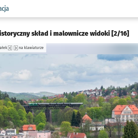
aw.pl podserwis: Komunikacja
istoryczny skład i malownicze widoki [2/16]
załek
na klawiaturze
jęcia.