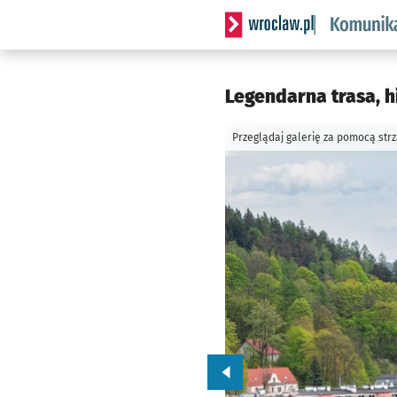
Serwis informacyjny wrocl
Legendarna trasa, h
Przeglądaj galerię za pomocą str
Przejdź do poprzedniego zd