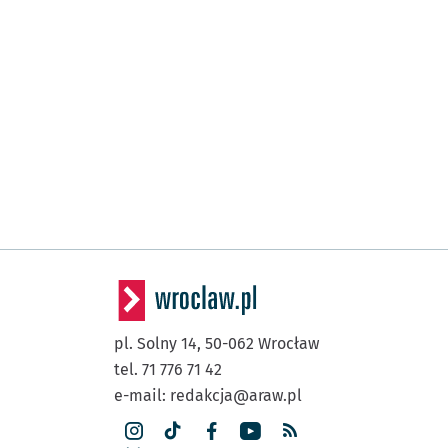
pl. Solny 14,
50-062
Wrocław
tel. 71 776 71 42
e-mail:
redakcja@araw.pl