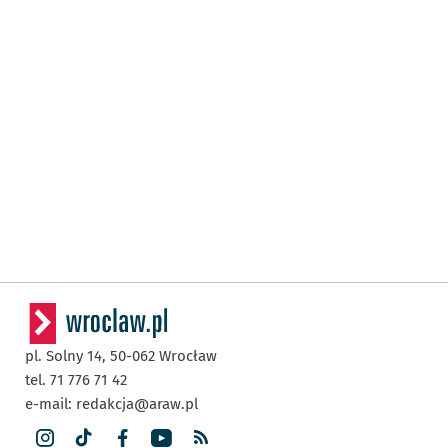
pl. Solny 14,
50-062
Wrocław
tel. 71 776 71 42
e-mail:
redakcja@araw.pl