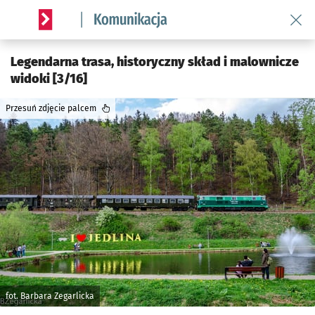
Wróć 
Serwis informacyjny wroclaw.pl podserwis: Komunikacja
Legendarna trasa, historyczny skład i malownicze
widoki [3/16]
Przesuń zdjęcie palcem
fot. Barbara Zegarlicka