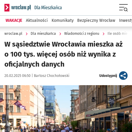
Serwis informacyjny wroclaw.pl podserwis: Dla mieszkańca
Menu
WAKACJE
Aktualności
Komunikaty
Bezpieczny Wrocław
Inwest
wroclaw.pl
Dla mieszkańca
Wiadomości z regionu
Ile osób miesz
W sąsiedztwie Wrocławia mieszka aż
o 100 tys. więcej osób niż wynika z
oficjalnych danych
Data publikacji:
Autor:
artykuł
20.02.2025 06:50 |
Bartosz Chochołowski
Udostępnij
Kliknij, aby powiększyć