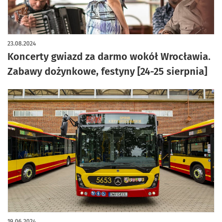
artykuł z galerią zdjęć
23.08.2024
Koncerty gwiazd za darmo wokół Wrocławia.
Zabawy dożynkowe, festyny [24-25 sierpnia]
19.06.2024