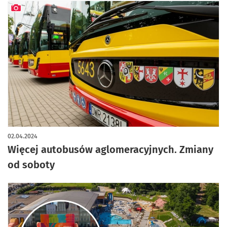
artykuł z galerią zdjęć
02.04.2024
Więcej autobusów aglomeracyjnych. Zmiany
od soboty