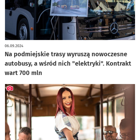
artykuł z galerią zdjęć
06.09.2024
Na podmiejskie trasy wyruszą nowoczesne
autobusy, a wśród nich "elektryki". Kontrakt
wart 700 mln