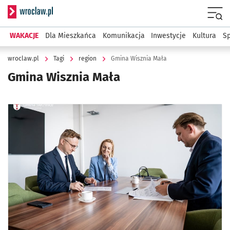
Serwis informacyjny wroclaw.pl
Menu
WAKACJE
Dla Mieszkańca
Komunikacja
Inwestycje
Kultura
Sp
wroclaw.pl
Tagi
region
Gmina Wisznia Mała
Gmina Wisznia Mała