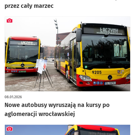
przez cały marzec
artykuł z galerią zdjęć
08.01.2026
Nowe autobusy wyruszają na kursy po
aglomeracji wrocławskiej