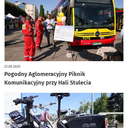
artykuł z galerią zdjęć
27.09.2025
Pogodny Aglomeracyjny Piknik
Komunikacyjny przy Hali Stulecia