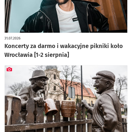
artykuł z galerią zdjęć
31.07.2026
Koncerty za darmo i wakacyjne pikniki koło
Wrocławia [1-2 sierpnia]