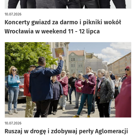
artykuł z galerią zdjęć
10.07.2026
Koncerty gwiazd za darmo i pikniki wokół
Wrocławia w weekend 11 - 12 lipca
10.07.2026
Ruszaj w drogę i zdobywaj perły Aglomeracji