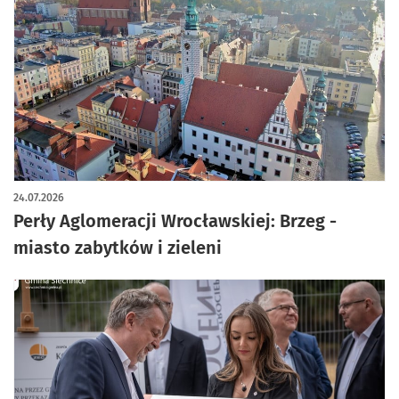
artykuł z galerią zdjęć
24.07.2026
Perły Aglomeracji Wrocławskiej: Brzeg -
miasto zabytków i zieleni