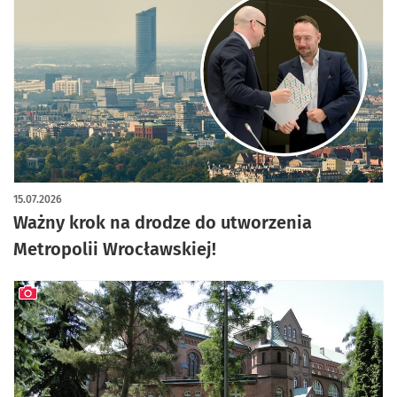
artykuł z galerią zdjęć
15.07.2026
Ważny krok na drodze do utworzenia
Metropolii Wrocławskiej!