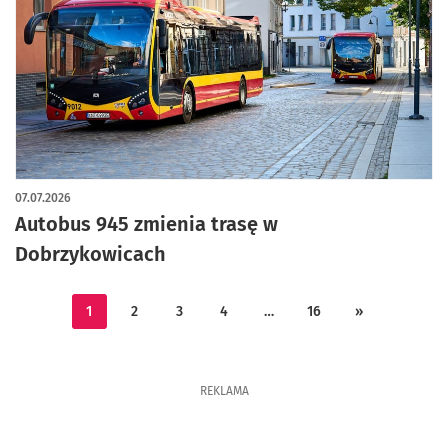
07.07.2026
Autobus 945 zmienia trasę w
Dobrzykowicach
1
2
3
4
…
16
»
REKLAMA