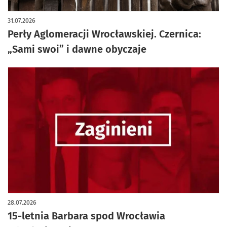
artykuł z galerią zdjęć
31.07.2026
Perły Aglomeracji Wrocławskiej. Czernica:
„Sami swoi” i dawne obyczaje
28.07.2026
15-letnia Barbara spod Wrocławia