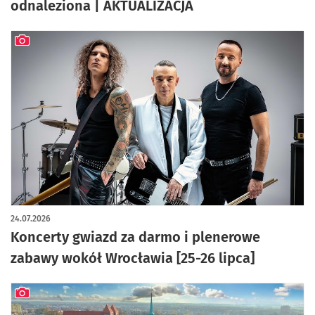
odnaleziona | AKTUALIZACJA
artykuł z galerią zdjęć
24.07.2026
Koncerty gwiazd za darmo i plenerowe
zabawy wokół Wrocławia [25-26 lipca]