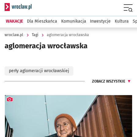
Serwis informacyjny wroclaw.pl
Menu
WAKACJE
Dla Mieszkańca
Komunikacja
Inwestycje
Kultura
Sp
wroclaw.pl
Tagi
aglomeracja wrocławska
aglomeracja wrocławska
perły aglomeracji wrocławskiej
ZOBACZ WSZYSTKIE