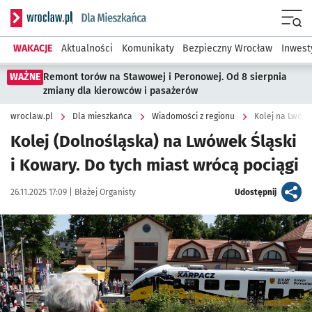
Serwis informacyjny wroclaw.pl podserwis: Dla mieszkańca
Menu
WAKACJE
Aktualności
Komunikaty
Bezpieczny Wrocław
Inwest
WAŻNE
Remont torów na Stawowej i Peronowej. Od 8 sierpnia
zmiany dla kierowców i pasażerów
wroclaw.pl
Dla mieszkańca
Wiadomości z regionu
Kolej na Lwówe
Kolej (Dolnośląska) na Lwówek Śląski
i Kowary. Do tych miast wrócą pociągi
Data publikacji:
Autor:
artykuł
26.11.2025 17:09 |
Błażej Organisty
Udostępnij
Kliknij, aby powiększyć