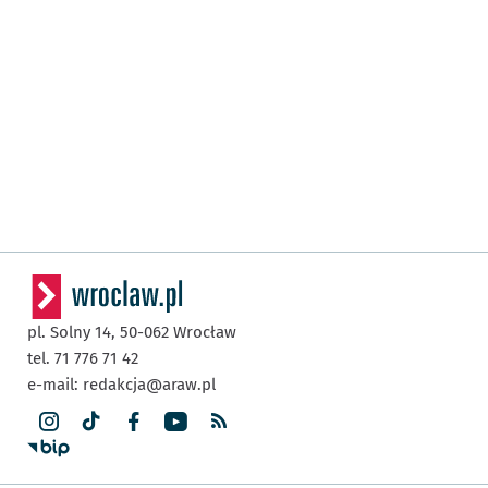
pl. Solny 14,
50-062
Wrocław
tel. 71 776 71 42
e-mail:
redakcja@araw.pl