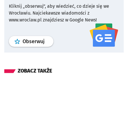
Kliknij „obserwuj”, aby wiedzieć, co dzieje się we
Wrocławiu.
Najciekawsze wiadomości z
www.wroclaw.pl znajdziesz w Google News!
profil
google news
serwisu wroclaw
Obserwuj
ZOBACZ TAKŻE