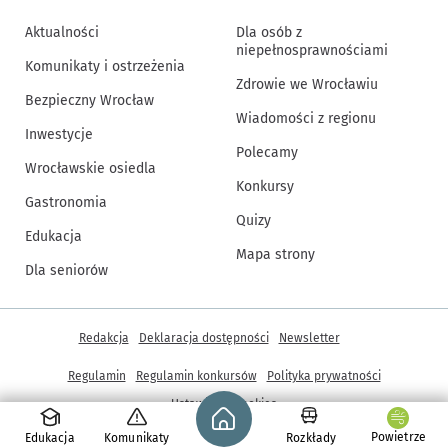
Aktualności
Dla osób z
niepełnosprawnościami
Komunikaty i ostrzeżenia
Zdrowie we Wrocławiu
Bezpieczny Wrocław
Wiadomości z regionu
Inwestycje
Polecamy
Wrocławskie osiedla
Konkursy
Gastronomia
Quizy
Edukacja
Mapa strony
Dla seniorów
Inne informacje
Redakcja
Deklaracja dostępności
Newsletter
Regulamin
Regulamin konkursów
Polityka prywatności
Strona główna - wroclaw.pl
Ustawienia cookies
Powietrze
Edukacja
Komunikaty
Rozkłady
© Copyright 2005-2026, ARAW S.A., Gmina Wrocław