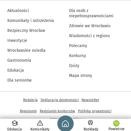
Aktualności
Dla osób z
niepełnosprawnościami
Komunikaty i ostrzeżenia
Zdrowie we Wrocławiu
Bezpieczny Wrocław
Wiadomości z regionu
Inwestycje
Polecamy
Wrocławskie osiedla
Konkursy
Gastronomia
Quizy
Edukacja
Mapa strony
Dla seniorów
Inne informacje
Redakcja
Deklaracja dostępności
Newsletter
Regulamin
Regulamin konkursów
Polityka prywatności
Strona główna - wroclaw.pl
Ustawienia cookies
Powietrze
Edukacja
Komunikaty
Rozkłady
© Copyright 2005-2026, ARAW S.A., Gmina Wrocław