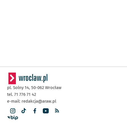
pl. Solny 14,
50-062
Wrocław
tel. 71 776 71 42
e-mail:
redakcja@araw.pl