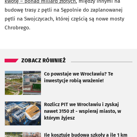
kwotę – ponad miliard złotych
, między innymi na
budowę trasy z pętli na Sępolnie do zaplanowanej
pętli na Swojczycach, której częścią są nowe mosty
Chrobrego.
ZOBACZ RÓWNIEŻ
otworzy się w nowej karcie
Co powstaje we Wrocławiu? Te
inwestycje robią wrażenie!
otworzy się w nowej karcie
Rozlicz PIT we Wrocławiu i zyskaj
nawet 3150 zł - wspieraj miasto, w
którym żyjesz
otworzy się w nowej karcie
Ile kosztuje budowa szkoły a ile 1 km