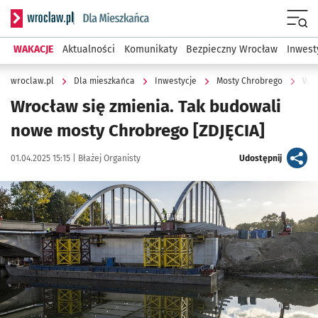
Serwis informacyjny wroclaw.pl podserwis: Dla mieszkańca
Menu
WAKACJE
Aktualności
Komunikaty
Bezpieczny Wrocław
Inwest
wroclaw.pl
Dla mieszkańca
Inwestycje
Mosty Chrobrego
Wro
Wrocław się zmienia. Tak budowali
nowe mosty Chrobrego [ZDJĘCIA]
Data publikacji:
Autor:
artykuł
01.04.2025 15:15 |
Błażej Organisty
Udostępnij
Kliknij, aby zobaczyć galerię
Kliknij, aby powiększyć