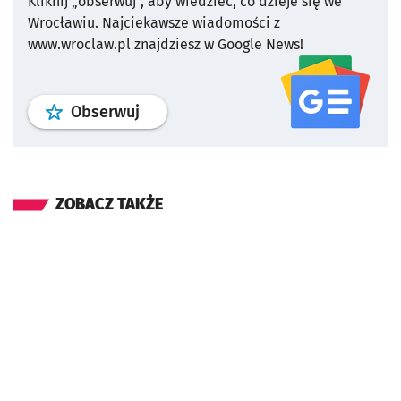
Kliknij „obserwuj”, aby wiedzieć, co dzieje się we
Wrocławiu.
Najciekawsze wiadomości z
www.wroclaw.pl znajdziesz w Google News!
profil
google news
serwisu wroclaw
Obserwuj
ZOBACZ TAKŻE