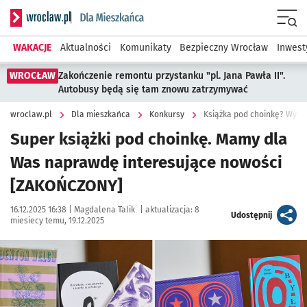
Serwis informacyjny wroclaw.pl podserwis: Dla mieszkańca
Menu
WAKACJE
Aktualności
Komunikaty
Bezpieczny Wrocław
Inwest
WROCŁAW
Zakończenie remontu przystanku "pl. Jana Pawła II".
Autobusy będą się tam znowu zatrzymywać
wroclaw.pl
Dla mieszkańca
Konkursy
Książka pod choinkę? Wygra
Super książki pod choinkę. Mamy dla
Was naprawdę interesujące nowości
[ZAKOŃCZONY]
Data publikacji:
Autor:
16.12.2025 16:38 |
Magdalena Talik
|
aktualizacja:
8
artykuł
Udostępnij
miesiecy temu, 19.12.2025
Kliknij, aby powiększyć