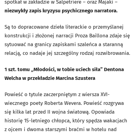
spotkał w zakładzie w Salpetriere – oraz Majaki –
niezwykły zapis kryzysu psychicznego narratora.
Są to dopracowane dzieła literackie o przemyślanej
konstrukcji i złożonej narracji Proza Baillona zdaje się
sytuować na granicy zapiskami szaleńca a staranną
relacją, co nadaje jej szczególny rodzaj rozwibrowania.
1 szt. tomu „Młodości, w tobie uciech siła” Dentona
Welcha w przekładzie Marcina Szustera
Powieść o tytule zaczerpniętym z wiersza XVI-
wiecznego poety Roberta Wevera. Powieść rozgrywa
się kilka lat przed II wojna światową. Opowiada
historię 15-letniego chłopca, który spędza wakacjach
z ojcem i dwoma starszymi braćmi w hotelu nad