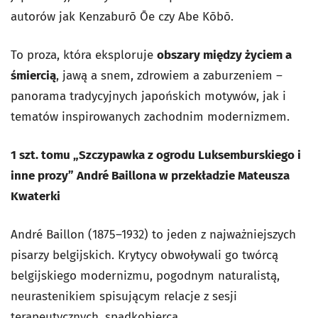
autorów jak Kenzaburō Ōe czy Abe Kōbō.
To proza, która eksploruje
obszary między życiem a
śmiercią
, jawą a snem, zdrowiem a zaburzeniem –
panorama tradycyjnych japońskich motywów, jak i
tematów inspirowanych zachodnim modernizmem.
1 szt. tomu „Szczypawka z ogrodu Luksemburskiego i
inne prozy” André Baillona w przekładzie Mateusza
Kwaterki
André Baillon (1875–1932) to jeden z najważniejszych
pisarzy belgijskich. Krytycy obwoływali go twórcą
belgijskiego modernizmu, pogodnym naturalistą,
neurastenikiem spisującym relacje z sesji
terapeutycznych, spadkobiercą