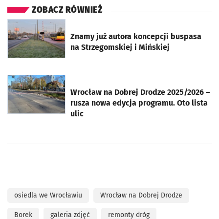
ZOBACZ RÓWNIEŻ
otworzy się w nowej karcie
Znamy już autora koncepcji buspasa
na Strzegomskiej i Mińskiej
otworzy się w nowej karcie
Wrocław na Dobrej Drodze 2025/2026 –
rusza nowa edycja programu. Oto lista
ulic
osiedla we Wrocławiu
Wrocław na Dobrej Drodze
Borek
galeria zdjęć
remonty dróg