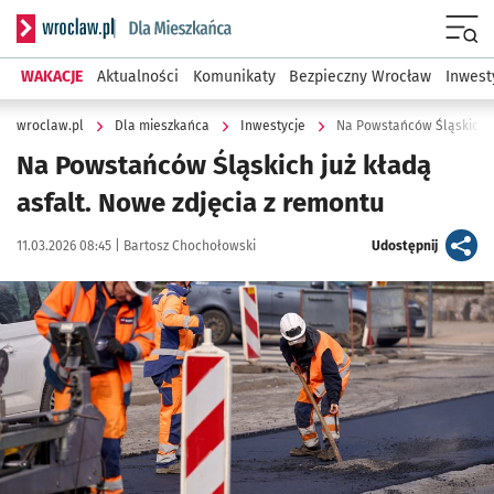
Serwis informacyjny wroclaw.pl podserwis: Dla mieszkańca
Menu
WAKACJE
Aktualności
Komunikaty
Bezpieczny Wrocław
Inwest
wroclaw.pl
Dla mieszkańca
Inwestycje
Na Powstańców Śląskich ju
Na Powstańców Śląskich już kładą
asfalt. Nowe zdjęcia z remontu
Data publikacji:
Autor:
artykuł
11.03.2026 08:45 |
Bartosz Chochołowski
Udostępnij
Kliknij, aby zobaczyć galerię