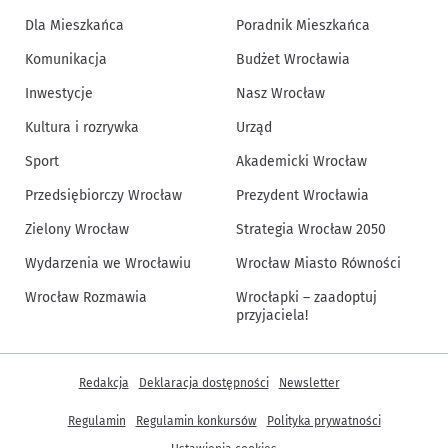
Dla Mieszkańca
Poradnik Mieszkańca
Komunikacja
Budżet Wrocławia
Inwestycje
Nasz Wrocław
Kultura i rozrywka
Urząd
Sport
Akademicki Wrocław
Przedsiębiorczy Wrocław
Prezydent Wrocławia
Zielony Wrocław
Strategia Wrocław 2050
Wydarzenia we Wrocławiu
Wrocław Miasto Równości
Wrocław Rozmawia
Wrocłapki – zaadoptuj
przyjaciela!
Inne informacje
Redakcja
Deklaracja dostępności
Newsletter
Regulamin
Regulamin konkursów
Polityka prywatności