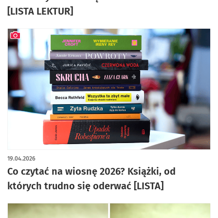
[LISTA LEKTUR]
artykuł z galerią zdjęć
19.04.2026
Co czytać na wiosnę 2026? Książki, od
których trudno się oderwać [LISTA]