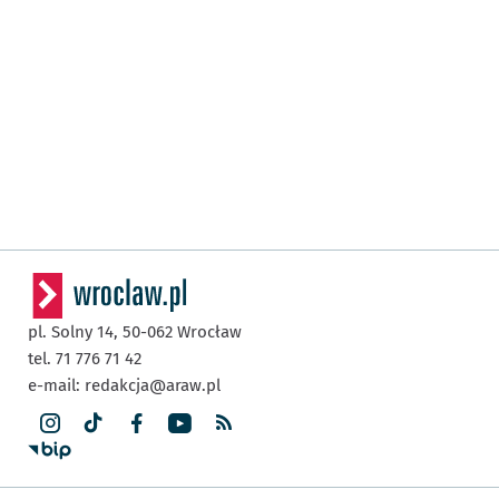
pl. Solny 14,
50-062
Wrocław
tel. 71 776 71 42
e-mail:
redakcja@araw.pl