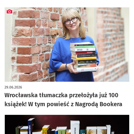
artykuł z galerią zdjęć
29.06.2026
Wrocławska tłumaczka przełożyła już 100
książek! W tym powieść z Nagrodą Bookera