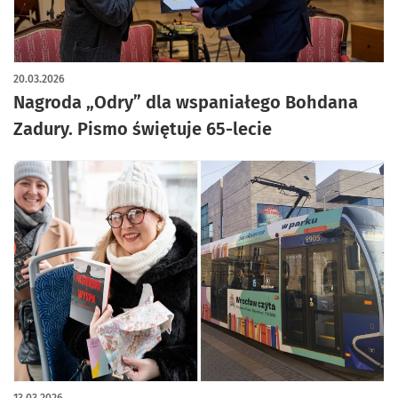
artykuł z galerią zdjęć
20.03.2026
Nagroda „Odry” dla wspaniałego Bohdana
Zadury. Pismo świętuje 65-lecie