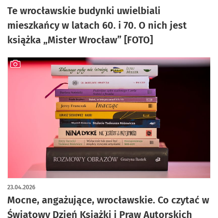
Te wrocławskie budynki uwielbiali
mieszkańcy w latach 60. i 70. O nich jest
książka „Mister Wrocław” [FOTO]
artykuł z galerią zdjęć
23.04.2026
Mocne, angażujące, wrocławskie. Co czytać w
Światowy Dzień Książki i Praw Autorskich