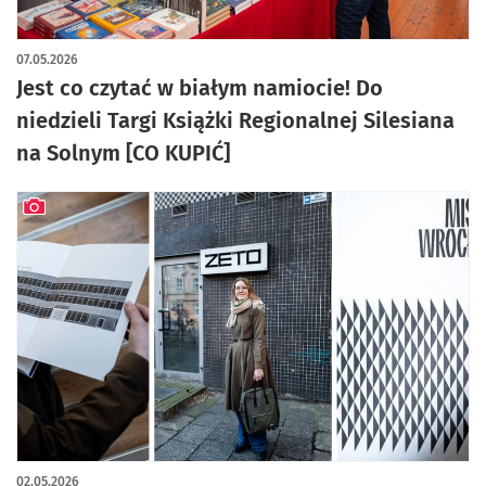
artykuł z galerią zdjęć
07.05.2026
Jest co czytać w białym namiocie! Do
niedzieli Targi Książki Regionalnej Silesiana
na Solnym [CO KUPIĆ]
artykuł z galerią zdjęć
02.05.2026