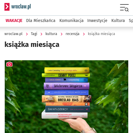
Serwis informacyjny wroclaw.pl
Menu
WAKACJE
Dla Mieszkańca
Komunikacja
Inwestycje
Kultura
Sp
wroclaw.pl
Tagi
kultura
recenzja
książka miesiąca
książka miesiąca