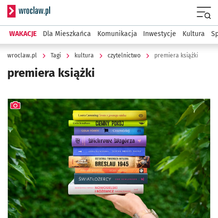
Serwis informacyjny wroclaw.pl
Menu
WAKACJE
Dla Mieszkańca
Komunikacja
Inwestycje
Kultura
Sp
wroclaw.pl
Tagi
kultura
czytelnictwo
premiera książki
premiera książki