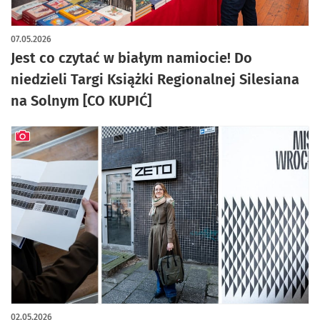
artykuł z galerią zdjęć
07.05.2026
Jest co czytać w białym namiocie! Do
niedzieli Targi Książki Regionalnej Silesiana
na Solnym [CO KUPIĆ]
artykuł z galerią zdjęć
02.05.2026