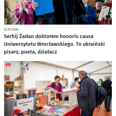
artykuł z galerią zdjęć
22.05.2026
Serhij Żadan doktorem honoris causa
Uniwersytetu Wrocławskiego. To ukraiński
pisarz, poeta, działacz