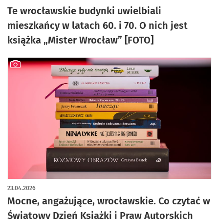
Te wrocławskie budynki uwielbiali
mieszkańcy w latach 60. i 70. O nich jest
książka „Mister Wrocław” [FOTO]
artykuł z galerią zdjęć
23.04.2026
Mocne, angażujące, wrocławskie. Co czytać w
Światowy Dzień Książki i Praw Autorskich