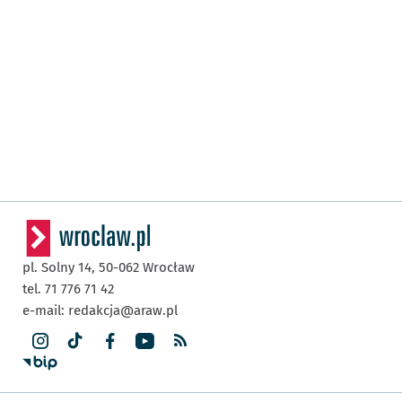
pl. Solny 14,
50-062
Wrocław
tel. 71 776 71 42
e-mail:
redakcja@araw.pl