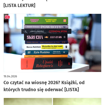
[LISTA LEKTUR]
artykuł z galerią zdjęć
19.04.2026
Co czytać na wiosnę 2026? Książki, od
których trudno się oderwać [LISTA]