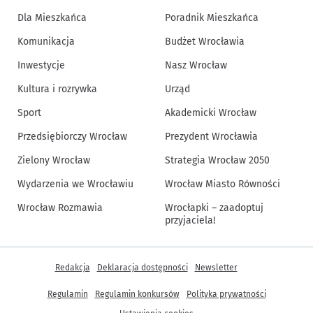
Dla Mieszkańca
Poradnik Mieszkańca
Komunikacja
Budżet Wrocławia
Inwestycje
Nasz Wrocław
Kultura i rozrywka
Urząd
Sport
Akademicki Wrocław
Przedsiębiorczy Wrocław
Prezydent Wrocławia
Zielony Wrocław
Strategia Wrocław 2050
Wydarzenia we Wrocławiu
Wrocław Miasto Równości
Wrocław Rozmawia
Wrocłapki – zaadoptuj
przyjaciela!
Inne informacje
Redakcja
Deklaracja dostępności
Newsletter
Regulamin
Regulamin konkursów
Polityka prywatności