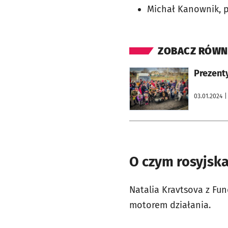
Michał Kanownik, p
ZOBACZ RÓWN
otworzy się w nowej karcie
Prezenty
03.01.2024
|
O czym rosyjsk
Natalia Kravtsova z Fund
motorem działania.