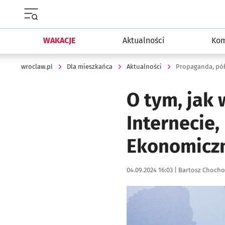
Menu główne portalu wroclaw.pl
WAKACJE
Aktualności
Kom
wroclaw.pl
Dla mieszkańca
Aktualności
Propaganda, pół
O tym, jak 
Internecie
Ekonomicz
Data publikacji:
Autor:
04.09.2024 16:03 |
Bartosz Chocho
Kliknij, aby zobaczyć galer