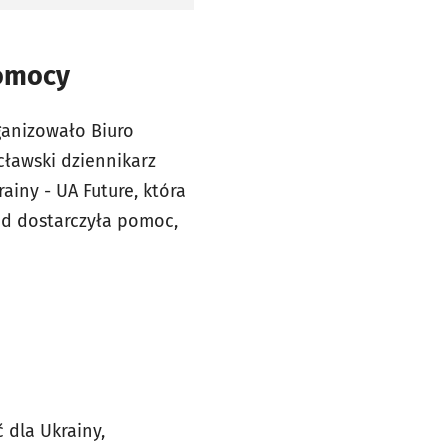
pomocy
ganizowało Biuro
cławski dziennikarz
ainy - UA Future, która
ąd dostarczyła pomoc,
 dla Ukrainy,