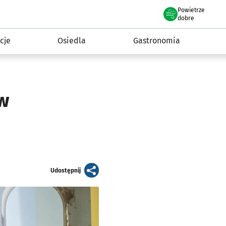
Powietrze
we Wrocławiu
 mieszkańca
dobre
cje
Osiedla
Gastronomia
 w
artykuł
Udostępnij