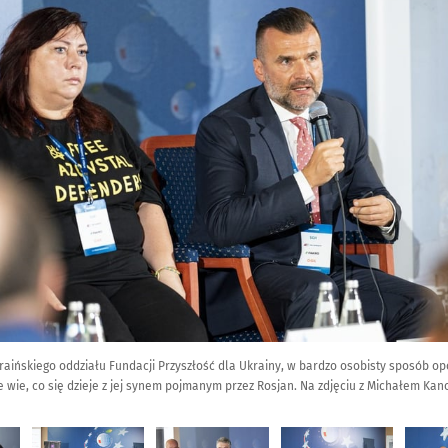
raińskiego oddziału Fundacji Przyszłość dla Ukrainy, w bardzo osobisty sposób op
e wie, co się dzieje z jej synem pojmanym przez Rosjan. Na zdjęciu z Michałem K