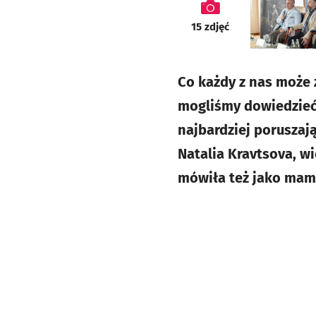
galeria
15
zdjęć
Co każdy z nas może 
mogliśmy dowiedzieć
najbardziej poruszaj
Natalia Kravtsova, w
mówiła też jako mama