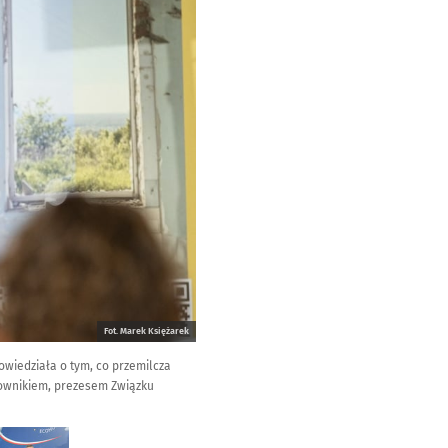
Fot. Marek Księżarek
owiedziała o tym, co przemilcza
anownikiem, prezesem Związku