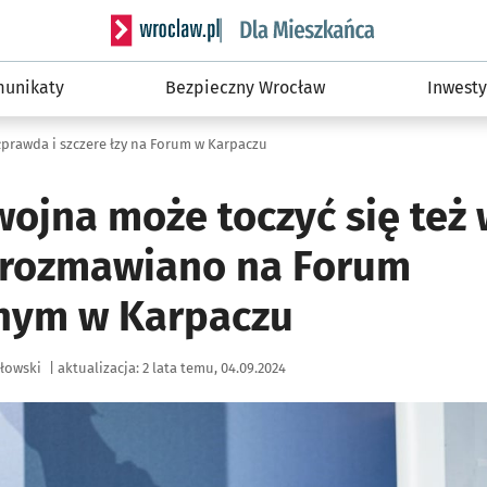
Serwis informacyjny wroclaw.pl podserwis: Dla
unikaty
Bezpieczny Wrocław
Inwesty
prawda i szczere łzy na Forum w Karpaczu
wojna może toczyć się też
, rozmawiano na Forum
nym w Karpaczu
łowski
|
aktualizacja:
2 lata temu, 04.09.2024
ię