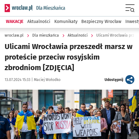
Serwis informacyjny wroclaw.pl podserwis: Dla mieszkańca
Menu
WAKACJE
Aktualności
Komunikaty
Bezpieczny Wrocław
Inwest
wroclaw.pl
Dla mieszkańca
Aktualności
Ulicami Wrocławia przeszedł marsz w
proteście przeciw rosyjskim
zbrodniom [ZDJĘCIA]
Data publikacji:
Autor:
artykuł
13.07.2024 15:33 |
Maciej Wołodko
Udostępnij
Kliknij, aby zobaczyć galerię