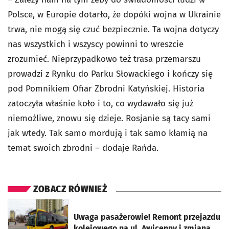
Polsce, w Europie dotarło, że dopóki wojna w Ukrainie
trwa, nie mogą się czuć bezpiecznie. Ta wojna dotyczy
nas wszystkich i wszyscy powinni to wreszcie
zrozumieć. Nieprzypadkowo też trasa przemarszu
prowadzi z Rynku do Parku Słowackiego i kończy się
pod Pomnikiem Ofiar Zbrodni Katyńskiej. Historia
zatoczyła właśnie koło i to, co wydawało się już
niemożliwe, znowu się dzieje. Rosjanie są tacy sami
jak wtedy. Tak samo mordują i tak samo kłamią na
temat swoich zbrodni – dodaje Rańda.
ZOBACZ RÓWNIEŻ
otworzy się w nowej karcie
Uwaga pasażerowie! Remont przejazdu
kolejowego na ul. Awicenny i zmiana