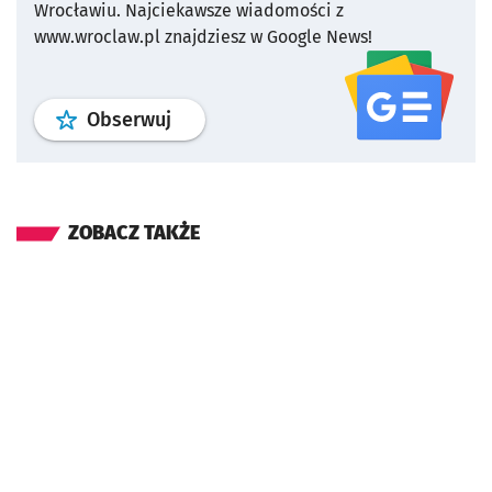
Wrocławiu.
Najciekawsze wiadomości z
www.wroclaw.pl znajdziesz w Google News!
profil
google news
serwisu wroclaw
Obserwuj
ZOBACZ TAKŻE