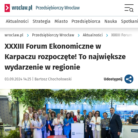
Serwis informacyjny wroclaw.pl podserwis: Strategia rozwo
Menu
Aktualności
Strategia
Miasto
Przedsiębiorca
Nauka
Spotkan
wroclaw.pl
Przedsiębiorczy Wrocław
Aktualności
XXXIII Forum E
XXXIII Forum Ekonomiczne w
Karpaczu rozpoczęte! To największe
wydarzenie w regionie
Data publikacji:
Autor:
artykuł
03.09.2024 14:25 |
Bartosz Chochołowski
Udostępnij
Kliknij, aby zobaczyć galerię
Kliknij, aby powiększyć