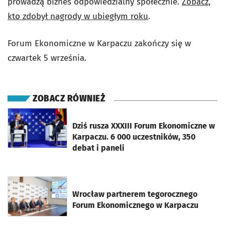
prowadzą biznes odpowiedzialny społecznie.
Zobacz,
kto zdobył nagrody w ubiegłym roku
.
Forum Ekonomiczne w Karpaczu zakończy się w
czwartek 5 września.
ZOBACZ RÓWNIEŻ
otworzy się w nowej karcie
Dziś rusza XXXIII Forum Ekonomiczne w
Karpaczu. 6 000 uczestników, 350
debat i paneli
otworzy się w nowej karcie
Wrocław partnerem tegorocznego
Forum Ekonomicznego w Karpaczu