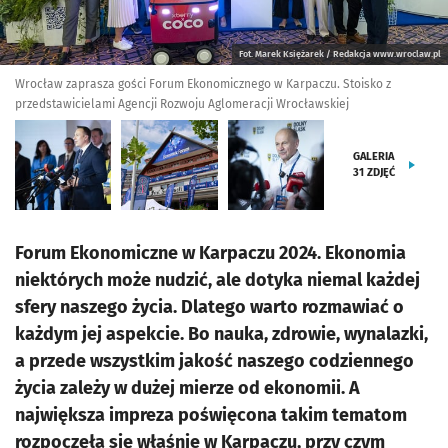
Fot. Marek Księżarek / Redakcja www.wroclaw.pl
Wrocław zaprasza gości Forum Ekonomicznego w Karpaczu. Stoisko z
przedstawicielami Agencji Rozwoju Aglomeracji Wrocławskiej
GALERIA
31
ZDJĘĆ
Forum Ekonomiczne w Karpaczu 2024. Ekonomia
niektórych może nudzić, ale dotyka niemal każdej
sfery naszego życia. Dlatego warto rozmawiać o
każdym jej aspekcie. Bo nauka, zdrowie, wynalazki,
a przede wszystkim jakość naszego codziennego
życia zależy w dużej mierze od ekonomii. A
największa impreza poświęcona takim tematom
rozpoczęła się właśnie w Karpaczu, przy czym