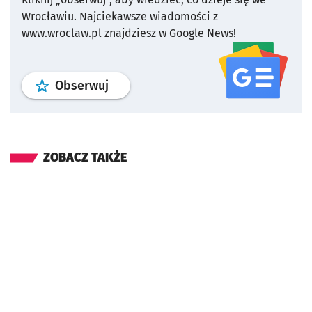
Wrocławiu.
Najciekawsze wiadomości z
www.wroclaw.pl znajdziesz w Google News!
profil
google news
serwisu wroclaw
Obserwuj
ZOBACZ TAKŻE