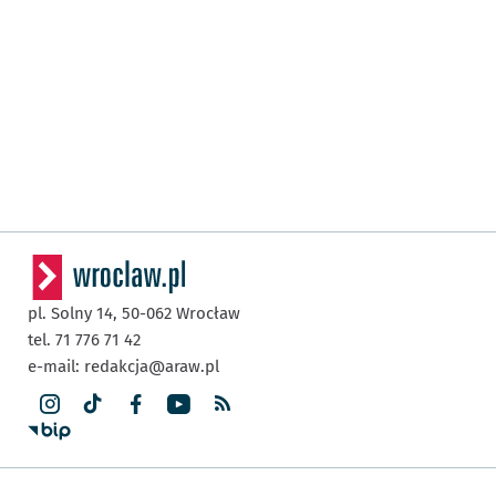
pl. Solny 14,
50-062
Wrocław
tel. 71 776 71 42
e-mail:
redakcja@araw.pl