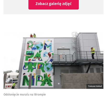
Zobacz galerię zdjęć
Tomasz Hołod
Odsłonięcie muralu na Wrompie