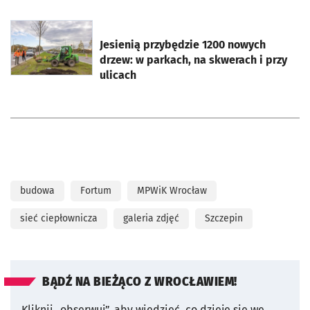
otworzy się w nowej karcie
Jesienią przybędzie 1200 nowych
drzew: w parkach, na skwerach i przy
ulicach
budowa
Fortum
MPWiK Wrocław
sieć ciepłownicza
galeria zdjęć
Szczepin
BĄDŹ NA BIEŻĄCO Z WROCŁAWIEM!
Kliknij „obserwuj”, aby wiedzieć, co dzieje się we