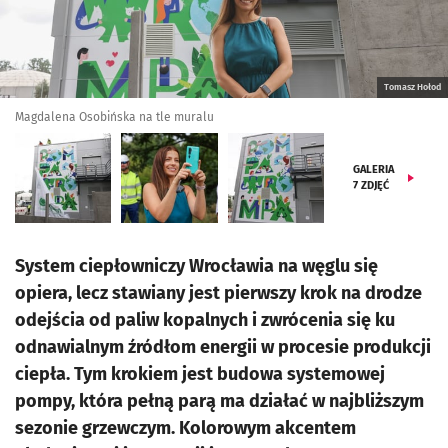
Tomasz Hołod
Magdalena Osobińska na tle muralu
GALERIA
7
ZDJĘĆ
System ciepłowniczy Wrocławia na węglu się
opiera, lecz stawiany jest pierwszy krok na drodze
odejścia od paliw kopalnych i zwrócenia się ku
odnawialnym źródłom energii w procesie produkcji
ciepła. Tym krokiem jest budowa systemowej
pompy, która pełną parą ma działać w najbliższym
sezonie grzewczym. Kolorowym akcentem