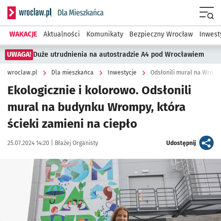
Serwis informacyjny wroclaw.pl podserwis: Dla mieszkańca
Menu
WAKACJE
Aktualności
Komunikaty
Bezpieczny Wrocław
Inwest
UWAGA!
Duże utrudnienia na autostradzie A4 pod Wrocławiem
wroclaw.pl
Dla mieszkańca
Inwestycje
Odsłonili mural na Wrompi
Ekologicznie i kolorowo. Odsłonili
mural na budynku Wrompy, która
ścieki zamieni na ciepło
Data publikacji:
Autor:
artykuł
25.07.2024 14:20 |
Błażej Organisty
Udostępnij
Kliknij, aby zobaczyć galerię