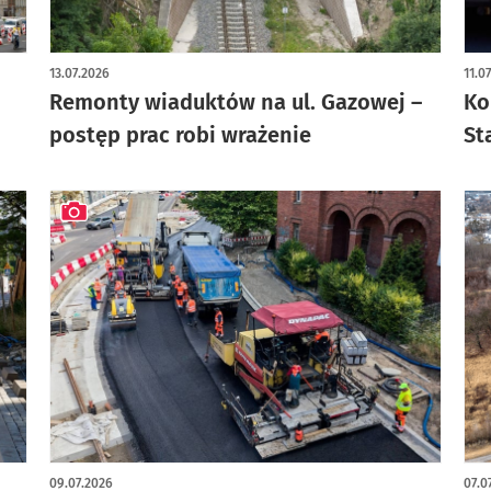
artykuł z galerią zdjęć
art
13.07.2026
11.0
Remonty wiaduktów na ul. Gazowej –
Ko
postęp prac robi wrażenie
St
artykuł z galerią zdjęć
09.07.2026
07.0