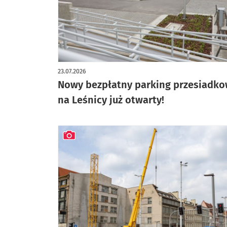
artykuł z galerią zdjęć
23.07.2026
Nowy bezpłatny parking przesiadk
na Leśnicy już otwarty!