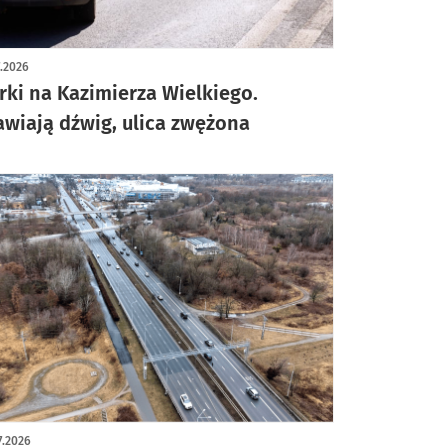
ykuł z galerią zdjęć
7.2026
rki na Kazimierza Wielkiego.
awiają dźwig, ulica zwężona
7.2026