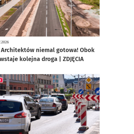
ykuł z galerią zdjęć
7.2026
. Architektów niemal gotowa! Obok
wstaje kolejna droga | ZDJĘCIA