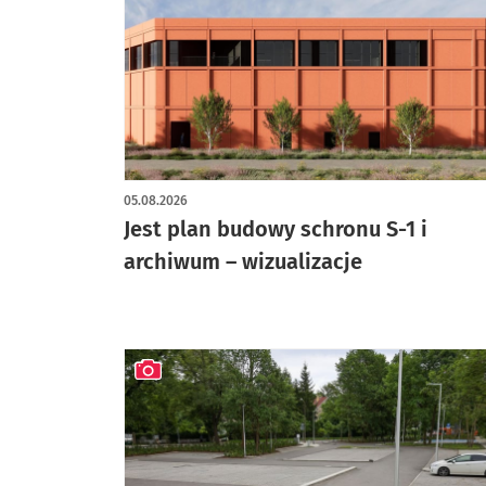
artykuł z galerią zdjęć
05.08.2026
Jest plan budowy schronu S-1 i
archiwum – wizualizacje