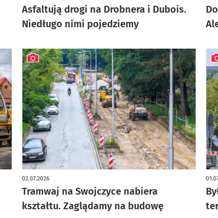
Asfaltują drogi na Drobnera i Dubois.
Do
Niedługo nimi pojedziemy
Al
artykuł z galerią zdjęć
art
02.07.2026
01.0
Tramwaj na Swojczyce nabiera
By
kształtu. Zaglądamy na budowę
te