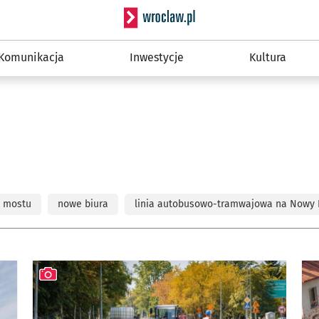
Serwis informacyjny wro
Komunikacja
Inwestycje
Kultura
 mostu
nowe biura
linia autobusowo-tramwajowa na Nowy