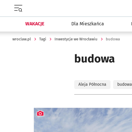
Menu główne portalu wroclaw.pl
WAKACJE
Dla Mieszkańca
wroclaw.pl
Tagi
Inwestycje we Wrocławiu
budowa
budowa
Aleja Północna
budowa