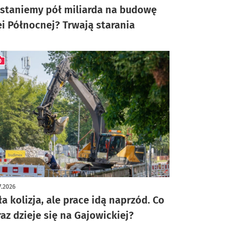
staniemy pół miliarda na budowę
ei Północnej? Trwają starania
ykuł z galerią zdjęć
7.2026
ła kolizja, ale prace idą naprzód. Co
raz dzieje się na Gajowickiej?