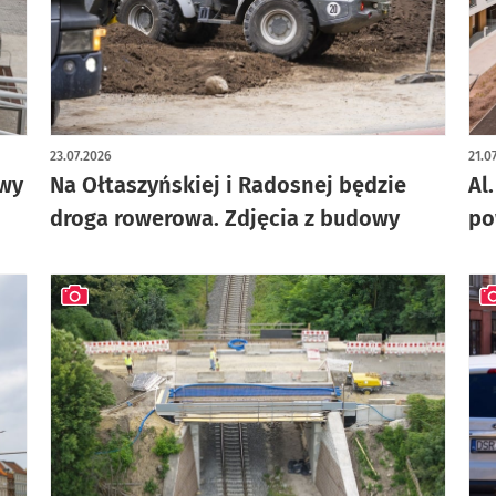
artykuł z galerią zdjęć
art
23.07.2026
21.0
owy
Na Ołtaszyńskiej i Radosnej będzie
Al
droga rowerowa. Zdjęcia z budowy
po