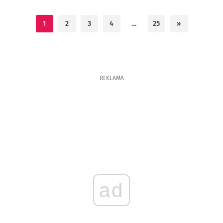
1
2
3
4
…
25
»
REKLAMA
ad