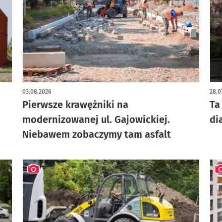
artykuł z galerią zdjęć
03.08.2026
28.0
Pierwsze krawężniki na
Ta
modernizowanej ul. Gajowickiej.
di
Niebawem zobaczymy tam asfalt