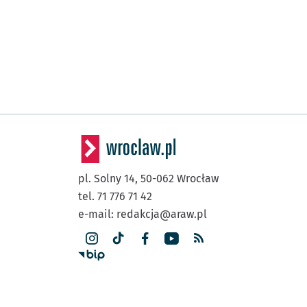
pl. Solny 14,
50-062
Wrocław
tel. 71 776 71 42
e-mail:
redakcja@araw.pl