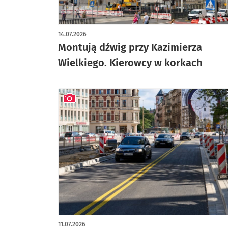
artykuł z galerią zdjęć
14.07.2026
Montują dźwig przy Kazimierza
Wielkiego. Kierowcy w korkach
artykuł z galerią zdjęć
11.07.2026