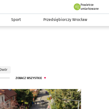
claw.pl
Powietrze
we Wrocławiu
umiarkowane
Sport
Przedsiębiorczy Wrocław
 Dwór
ZOBACZ WSZYSTKIE