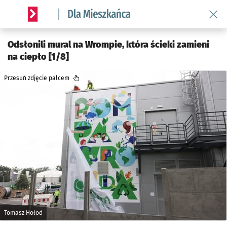
Wróć 
Serwis informacyjny wroclaw.pl podserwis: Dla mieszkańca
Odsłonili mural na Wrompie, która ścieki zamieni
na ciepło [1/8]
Przesuń zdjęcie palcem
Tomasz Hołod