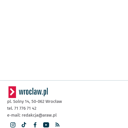
pl. Solny 14,
50-062
Wrocław
tel. 71 776 71 42
e-mail:
redakcja@araw.pl