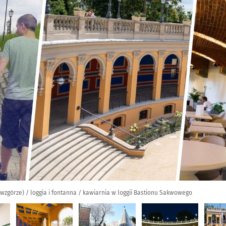
 wzgórze) / loggia i fontanna / kawiarnia w loggii Bastionu Sakwowego