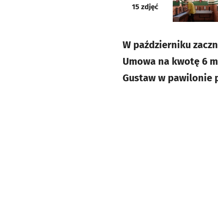
galeria
15
zdjęć
W październiku zacz
Umowa na kwotę 6 mln
Gustaw w pawilonie 