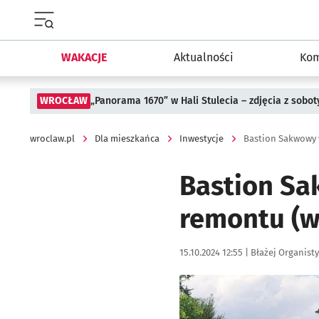
Menu główne portalu wroclaw.pl
WAKACJE
Aktualności
Kom
WROCŁAW
„Panorama 1670” w Hali Stulecia – zdjęcia z sobot
wroclaw.pl
Dla mieszkańca
Inwestycje
Bastion Sa
remontu (wi
Data publikacji:
Autor:
15.10.2024 12:55 |
Błażej Organisty
Kliknij, aby zobaczyć galer