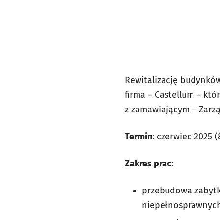
Rewitalizację budynkó
firma – Castellum – kt
z zamawiającym – Zarzą
Termin
: czerwiec 2025 (
Zakres prac
:
przebudowa zabytk
niepełnosprawnych 