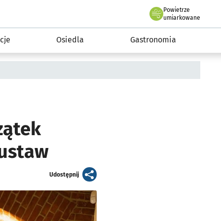
Powietrze
we Wrocławiu
 mieszkańca
umiarkowane
cje
Osiedla
Gastronomia
zątek
Gustaw
artykuł
Udostępnij