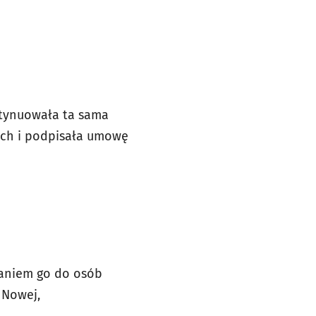
ntynuowała ta sama
tych i podpisała umowę
waniem go do osób
 Nowej,