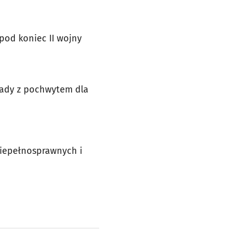
od koniec II wojny
rady z pochwytem dla
 niepełnosprawnych i