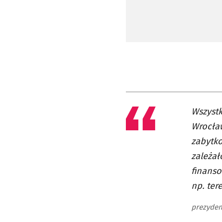
Wszystk
Wrocław
zabytko
zależał
finanso
np. ter
prezyden