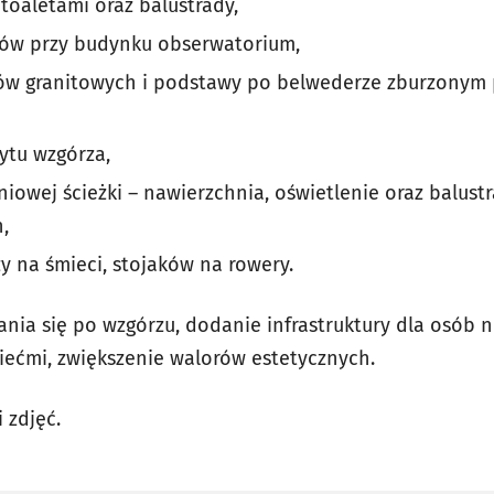
toaletami oraz balustrady,
ów przy budynku obserwatorium,
w granitowych i podstawy po belwederze zburzonym p
ytu wzgórza,
owej ścieżki – nawierzchnia, oświetlenie oraz balust
,
y na śmieci, stojaków na rowery.
zania się po wzgórzu, dodanie infrastruktury dla osób
ećmi, zwiększenie walorów estetycznych.
i zdjęć.