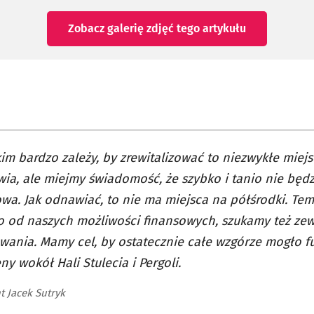
Zobacz galerię zdjęć
tego artykułu
im bardzo zależy, by zrewitalizować to niezwykłe miejs
ia, ale miejmy świadomość, że szybko i tanio nie będz
wa. Jak odnawiać, to nie ma miejsca na półśrodki. Te
o od naszych możliwości finansowych, szukamy też ze
wania. Mamy cel, by ostatecznie całe wzgórze mogło f
eny wokół Hali Stulecia i Pergoli.
t Jacek Sutryk