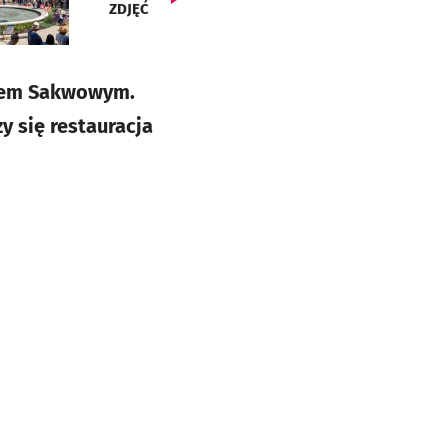
ZDJĘĆ
onem Sakwowym.
y się restauracja