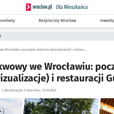
Serwis informacyjny wroclaw.pl podserwis: Dla
unikaty
Bezpieczny Wrocław
Inwesty
y
Bastion Sakwowy we Wrocławiu: początek remontu (wizualizacje) i restauracji Gustaw
kwowy we Wrocławiu: poc
zualizacje) i restauracji 
|
aktualizacja:
2 lata temu, 15.10.2024
ię