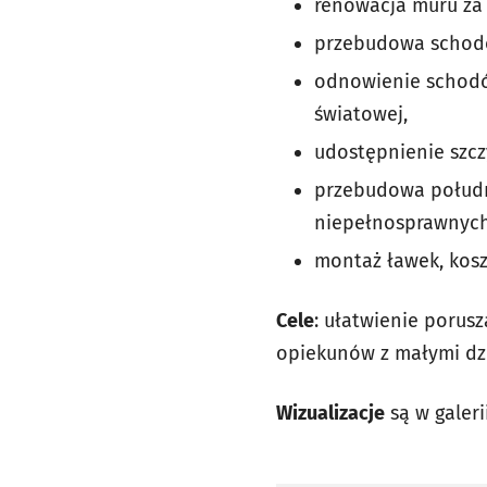
renowacja muru za 
przebudowa schod
odnowienie schodó
światowej,
udostępnienie szcz
przebudowa południ
niepełnosprawnych
montaż ławek, kosz
Cele
: ułatwienie porus
opiekunów z małymi dzi
Wizualizacje
są w galeri