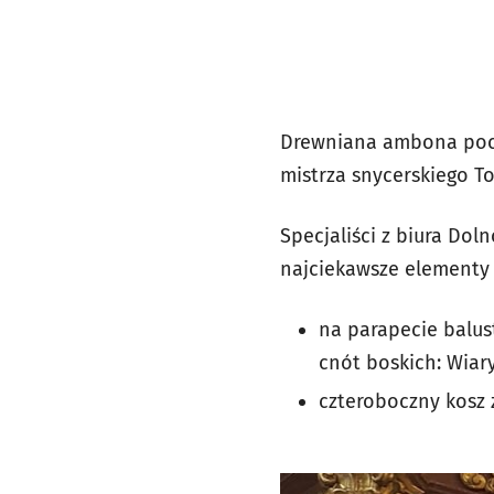
Drewniana ambona pochod
mistrza snycerskiego T
Specjaliści z biura Do
najciekawsze elementy
na parapecie balus
cnót boskich: Wiar
czteroboczny kosz 