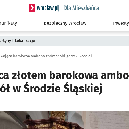
Serwis informacyjny wroclaw.pl podserwis: Dla
unikaty
Bezpieczny Wrocław
Inwesty
rtyny | Lokalizacje
ewająca barokowa ambona znów zdobi gotycki kościół
ąca złotem barokowa amb
ół w Środzie Śląskiej
ię