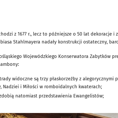
zi z 1677 r., lecz to późniejsze o 50 lat dekoracje i
obiasa Stahlmayera nadały konstrukcji ostateczny, bar
lnośląskiego Wojewódzkiego Konserwatora Zabytków pre
 ambony:
trady widoczne są trzy płaskorzeźby z alegorycznymi 
y, Nadziei i Miłości w romboidalnych kwaterach;
zdobią natomiast przedstawienia Ewangelistów;