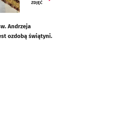
ZDJĘĆ
św. Andrzeja
est ozdobą świątyni.