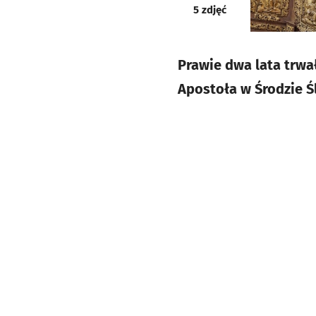
galeria
5
zdjęć
Prawie dwa lata trwa
Apostoła w Środzie Śl