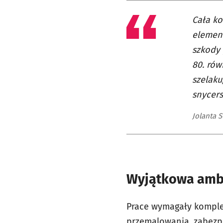
Cała ko
element
szkody 
80. rów
szelaku
snycers
Jolanta 
Wyjątkowa amb
Prace wymagały kompl
przemalowania, zabezp