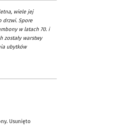
tna, wiele jej
 drzwi. Spore
mbony w latach 70. i
h zostały warstwy
nia ubytków
ny. Usunięto