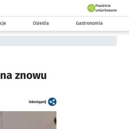
Powietrze
we Wrocławiu
 mieszkańca
umiarkowane
cje
Osiedla
Gastronomia
ona znowu
artykuł
Udostępnij