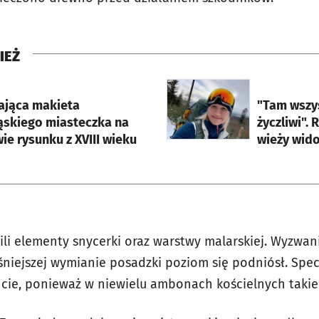
IEŻ
rcie
otworzy się w nowej karci
ająca makieta
"Tam wszys
ąskiego miasteczka na
życzliwi".
e rysunku z XVIII wieku
wieży wid
li elementy snycerki oraz warstwy malarskiej. Wyzw
niejszej wymianie posadzki poziom się podniósł. Spec
cie, ponieważ w niewielu ambonach kościelnych takie 