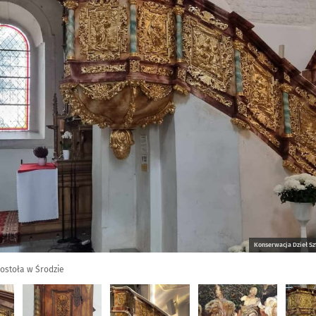
Konserwacja Dzieł Sz
ostoła w Środzie