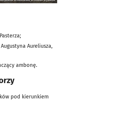
Pasterza;
 Augustyna Aureliusza,
eńczący ambonę.
orzy
tków pod kierunkiem