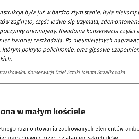
nstrukcja była już w bardzo złym stanie. Była niekomple
ów zaginęło, część ledwo się trzymała, zdemontowano
poczyniły drewnojady. Nieudolna konserwacja części a
nież bardziej zaszkodziła. Po nieumiejętnych naprawac
, którym pokryto polichromie, oraz gipsowe uzupełnie
kich.
Strzałkowska, Konserwacja Dzieł Sztuki Jolanta Strzałkowska
ona w małym kościele
etnego rozmontowania zachowanych elementów ambo
ieczono drewno przed działaniem szkodników.