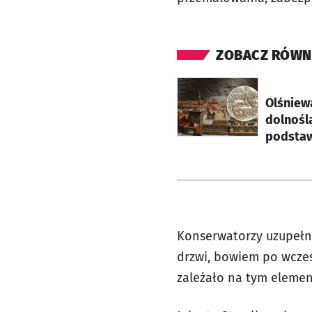
ZOBACZ RÓWN
otworzy się w nowej ka
Olśniew
dolnośl
podstawi
Konserwatorzy uzupełni
drzwi, bowiem po wcześ
zależało na tym elemen