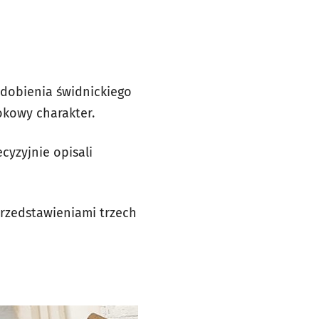
 zdobienia świdnickiego
okowy charakter.
cyzyjnie opisali
przedstawieniami trzech