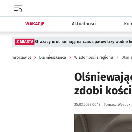
Menu główne portalu wroclaw.pl
WAKACJE
Aktualności
Kom
Z MIASTA
Strażacy uruchamiają na czas upałów trzy wodne ku
wroclaw.pl
Dla mieszkańca
Wiadomości z regionu
Olśni
Olśniewaj
zdobi kości
Data publikacji:
Autor:
25.03.2024 06:13 |
Tomasz Wysocki
Kliknij, aby zobaczyć galer