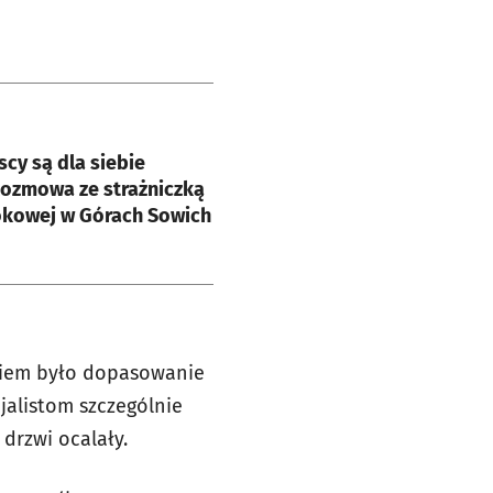
e
cy są dla siebie
 Rozmowa ze strażniczką
okowej w Górach Sowich
aniem było dopasowanie
jalistom szczególnie
drzwi ocalały.