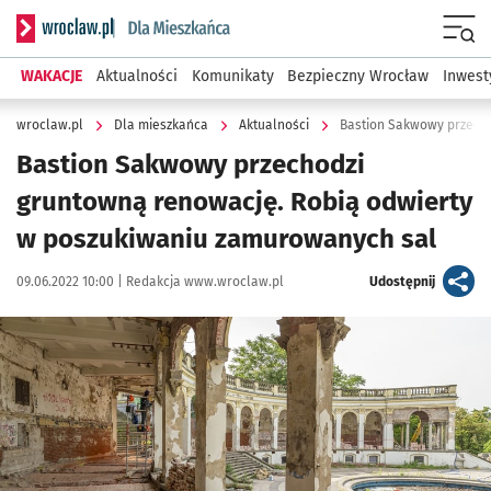
Serwis informacyjny wroclaw.pl podserwis: Dla mieszkańca
Menu
WAKACJE
Aktualności
Komunikaty
Bezpieczny Wrocław
Inwest
wroclaw.pl
Dla mieszkańca
Aktualności
Bastion Sakwowy przechodzi
gruntowną renowację. Robią odwierty
w poszukiwaniu zamurowanych sal
Data publikacji:
Autor:
artykuł
09.06.2022 10:00 |
Redakcja www.wroclaw.pl
Udostępnij
Kliknij, aby zobaczyć galerię
Kliknij, aby powiększyć