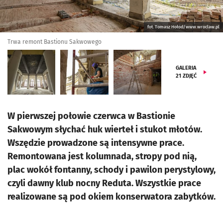
fot. Tomasz Hołod/www.wroclaw.pl
Trwa remont Bastionu Sakwowego
GALERIA
21
ZDJĘĆ
W pierwszej połowie czerwca w Bastionie
Sakwowym słychać huk wierteł i stukot młotów.
Wszędzie prowadzone są intensywne prace.
Remontowana jest kolumnada, stropy pod nią,
plac wokół fontanny, schody i pawilon perystylowy,
czyli dawny klub nocny Reduta. Wszystkie prace
realizowane są pod okiem konserwatora zabytków.