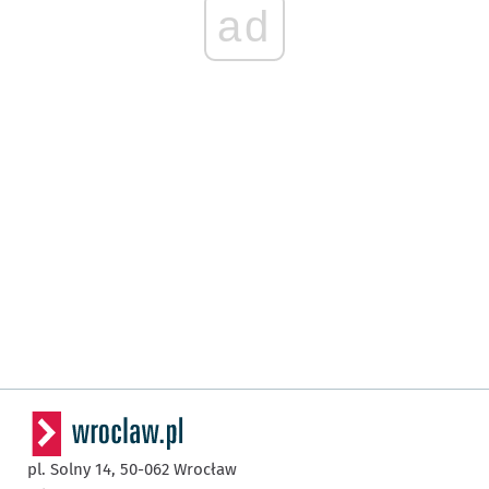
ad
pl. Solny 14,
50-062
Wrocław