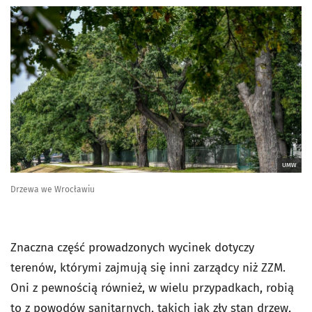
UMW
Drzewa we Wrocławiu
Znaczna część prowadzonych wycinek dotyczy
terenów, którymi zajmują się inni zarządcy niż ZZM.
Oni z pewnością również, w wielu przypadkach, robią
to z powodów sanitarnych, takich jak zły stan drzew,