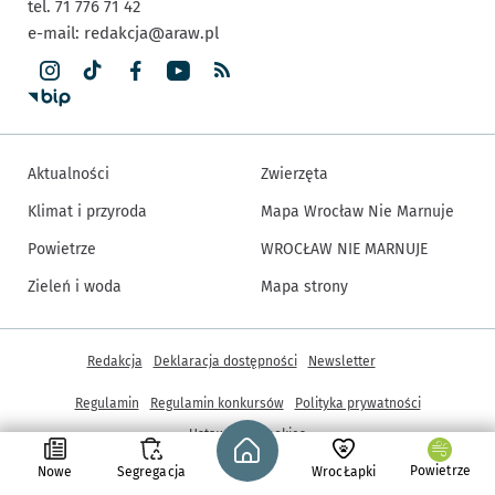
tel. 71 776 71 42
e-mail:
redakcja@araw.pl
Aktualności
Zwierzęta
Klimat i przyroda
Mapa Wrocław Nie Marnuje
Powietrze
WROCŁAW NIE MARNUJE
Zieleń i woda
Mapa strony
Inne informacje
Redakcja
Deklaracja dostępności
Newsletter
Regulamin
Regulamin konkursów
Polityka prywatności
Strona główna - wroclaw.pl
Ustawienia cookies
Powietrze
Nowe
Segregacja
WrocŁapki
© Copyright 2005-2026, ARAW S.A., Gmina Wrocław