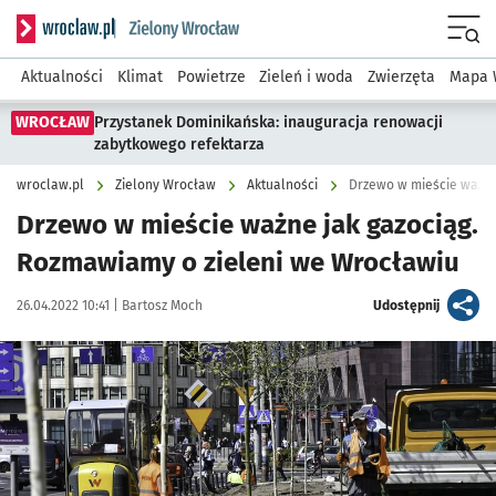
Serwis informacyjny wroclaw.pl podserwis: Środowisko we 
Menu
Aktualności
Klimat
Powietrze
Zieleń i woda
Zwierzęta
Mapa 
WROCŁAW
Przystanek Dominikańska: inauguracja renowacji
zabytkowego refektarza
wroclaw.pl
Zielony Wrocław
Aktualności
Drzewo w mieście ważne
Drzewo w mieście ważne jak gazociąg.
Rozmawiamy o zieleni we Wrocławiu
Data publikacji:
Autor:
artykuł
26.04.2022 10:41 |
Bartosz Moch
Udostępnij
Kliknij, aby powiększyć