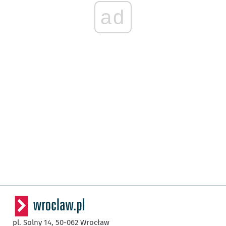
ad
pl. Solny 14,
50-062
Wrocław