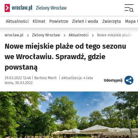
Serwis informacyjny wroclaw.pl podserwis: Środowisko we 
Menu
Aktualności
Klimat
Powietrze
Zieleń i woda
Zwierzęta
Mapa 
wroclaw.pl
Zielony Wrocław
Aktualności
Nowe miejskie plaże od
Nowe miejskie plaże od tego sezonu
we Wrocławiu. Sprawdź, gdzie
powstaną
Data publikacji:
Autor:
29.03.2022 12:46 |
Bartosz Moch
|
aktualizacja:
4 lata
artykuł
Udostępnij
temu, 30.03.2022
Kliknij, aby powiększyć