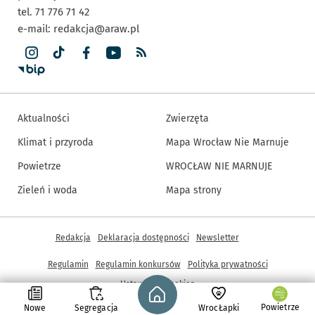
tel. 71 776 71 42
e-mail:
redakcja@araw.pl
Aktualności
Zwierzęta
Klimat i przyroda
Mapa Wrocław Nie Marnuje
Powietrze
WROCŁAW NIE MARNUJE
Zieleń i woda
Mapa strony
Inne informacje
Redakcja
Deklaracja dostępności
Newsletter
Regulamin
Regulamin konkursów
Polityka prywatności
Strona główna - wroclaw.pl
Ustawienia cookies
Powietrze
Nowe
Segregacja
WrocŁapki
© Copyright 2005-2026, ARAW S.A., Gmina Wrocław