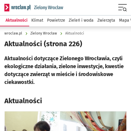
Serwis informacyjny wroclaw.pl podserwis: Środowisko we 
Menu
Aktualności
Klimat
Powietrze
Zieleń i woda
Zwierzęta
Mapa 
wroclaw.pl
Zielony Wrocław
Aktualności
Aktualności
(strona 226)
Aktualności dotyczące Zielonego Wrocławia, czyli
ekologiczne działania, zielone inwestycje, kwestie
dotyczące zwierząt w mieście i środowiskowe
ciekawostki.
Aktualności