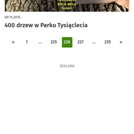
09.11.2015
400 drzew w Parku Tysiąclecia
«
1
…
225
226
227
…
235
»
REKLAMA